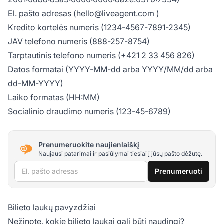
El. pašto adresas (
hello@liveagent.com
)
Kredito kortelės numeris (1234-4567-7891-2345)
JAV telefono numeris (888-257-8754)
Tarptautinis telefono numeris (+421 2 33 456 826)
Datos formatai (YYYY-MM-dd arba YYYY/MM/dd arba
dd-MM-YYYY)
Laiko formatas (HH:MM)
Socialinio draudimo numeris (123-45-6789)
Prenumeruokite naujienlaiškį
Naujausi patarimai ir pasiūlymai tiesiai į jūsų pašto dėžutę.
El. pašto adresas
Prenumeruoti
Bilieto laukų pavyzdžiai
Nežinote, kokie bilieto laukai gali būti naudingi?