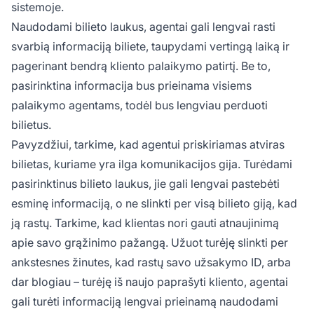
sistemoje.
Naudodami bilieto laukus, agentai gali lengvai rasti
svarbią informaciją biliete, taupydami vertingą laiką ir
pagerinant bendrą kliento palaikymo patirtį. Be to,
pasirinktina informacija bus prieinama visiems
palaikymo agentams, todėl bus lengviau perduoti
bilietus.
Pavyzdžiui, tarkime, kad agentui priskiriamas atviras
bilietas, kuriame yra ilga komunikacijos gija. Turėdami
pasirinktinus bilieto laukus, jie gali lengvai pastebėti
esminę informaciją, o ne slinkti per visą bilieto giją, kad
ją rastų. Tarkime, kad klientas nori gauti atnaujinimą
apie savo grąžinimo pažangą. Užuot turėję slinkti per
ankstesnes žinutes, kad rastų savo užsakymo ID, arba
dar blogiau – turėję iš naujo paprašyti kliento, agentai
gali turėti informaciją lengvai prieinamą naudodami