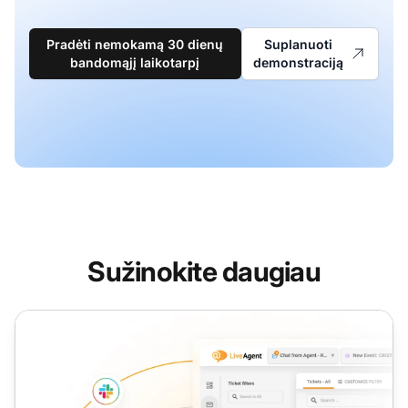
Pradėti nemokamą 30 dienų
Suplanuoti
bandomąjį laikotarpį
demonstraciją
Sužinokite daugiau
Bilieto ID