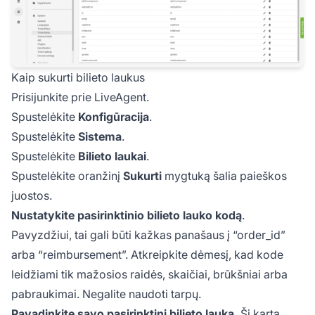
Kaip sukurti bilieto laukus
Prisijunkite prie LiveAgent.
Spustelėkite
Konfigūracija
.
Spustelėkite
Sistema
.
Spustelėkite
Bilieto laukai
.
Spustelėkite oranžinį
Sukurti
mygtuką šalia paieškos
juostos.
Nustatykite pasirinktinio bilieto lauko kodą
.
Pavyzdžiui, tai gali būti kažkas panašaus į “order_id”
arba “reimbursement”. Atkreipkite dėmesį, kad kode
leidžiami tik mažosios raidės, skaičiai, brūkšniai arba
pabraukimai. Negalite naudoti tarpų.
Pavadinkite savo pasirinktinį bilieto lauką.
Šį kartą