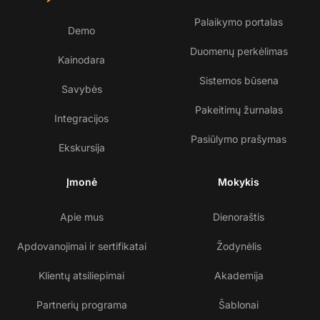
Palaikymo portalas
Demo
Duomenų perkėlimas
Kainodara
Sistemos būsena
Savybės
Pakeitimų žurnalas
Integracijos
Pasiūlymo prašymas
Ekskursija
Įmonė
Mokykis
Apie mus
Dienoraštis
Apdovanojimai ir sertifikatai
Žodynėlis
Klientų atsiliepimai
Akademija
Partnerių programa
Šablonai