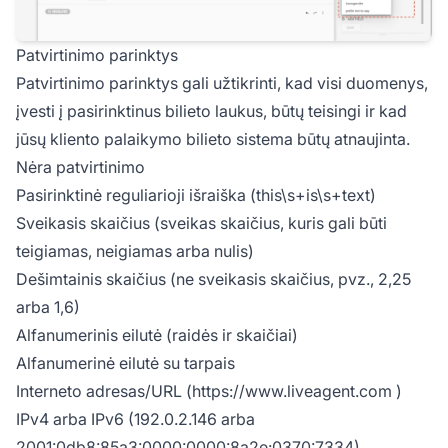
Patvirtinimo parinktys
Patvirtinimo parinktys gali užtikrinti, kad visi duomenys,
įvesti į pasirinktinus bilieto laukus, būtų teisingi ir kad
jūsų kliento palaikymo bilieto sistema būtų atnaujinta.
Nėra patvirtinimo
Pasirinktinė reguliarioji išraiška (this\s+is\s+text)
Sveikasis skaičius (sveikas skaičius, kuris gali būti
teigiamas, neigiamas arba nulis)
Dešimtainis skaičius (ne sveikasis skaičius, pvz., 2,25
arba 1,6)
Alfanumerinis eilutė (raidės ir skaičiai)
Alfanumerinė eilutė su tarpais
Interneto adresas/URL (
https://www.liveagent.com
)
IPv4 arba IPv6 (192.0.2.146 arba
2001:0db8:85a3:0000:0000:8a2e:0370:7334)