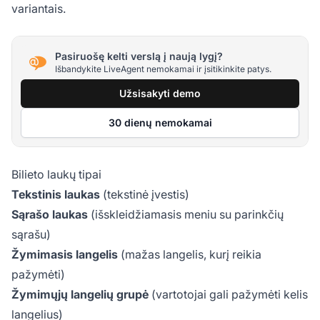
variantais.
Pasiruošę kelti verslą į naują lygį?
Išbandykite LiveAgent nemokamai ir įsitikinkite patys.
Užsisakyti demo
30 dienų nemokamai
Bilieto laukų tipai
Tekstinis laukas
(tekstinė įvestis)
Sąrašo laukas
(išskleidžiamasis meniu su parinkčių
sąrašu)
Žymimasis langelis
(mažas langelis, kurį reikia
pažymėti)
Žymimųjų langelių grupė
(vartotojai gali pažymėti kelis
langelius)