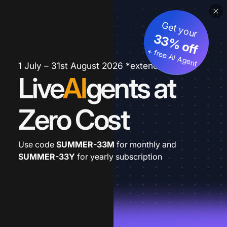
Get your
33% off
+ free AI Agent
1 July – 31st August 2026 *extended
Live
AI
gents at
Zero Cost
Use code
SUMMER-33M
for monthly and
SUMMER-33Y
for yearly subscription