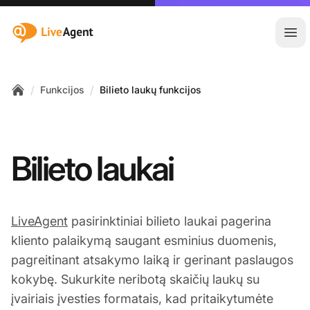
:site.title
Ati
/
/
Funkcijos
Bilieto laukų funkcijos
Home
Bilieto laukai
LiveAgent
pasirinktiniai bilieto laukai pagerina
kliento palaikymą saugant esminius duomenis,
pagreitinant atsakymo laiką ir gerinant paslaugos
kokybę. Sukurkite neribotą skaičių laukų su
įvairiais įvesties formatais, kad pritaikytumėte