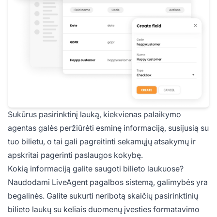
Sukūrus pasirinktinį lauką, kiekvienas palaikymo
agentas galės peržiūrėti esminę informaciją, susijusią su
tuo bilietu, o tai gali pagreitinti sekamųjų atsakymų ir
apskritai pagerinti paslaugos kokybę.
Kokią informaciją galite saugoti bilieto laukuose?
Naudodami LiveAgent pagalbos sistemą, galimybės yra
begalinės. Galite sukurti neribotą skaičių pasirinktinių
bilieto laukų su keliais duomenų įvesties formatavimo