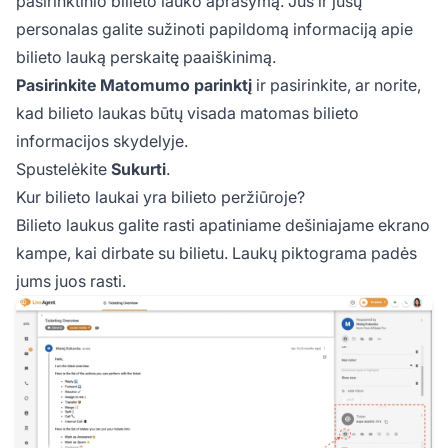
pasirinktinio bilieto lauko aprašymą. Jūs ir jūsų
personalas galite sužinoti papildomą informaciją apie
bilieto lauką perskaitę paaiškinimą.
Pasirinkite Matomumo parinktį
ir pasirinkite, ar norite,
kad bilieto laukas būtų visada matomas bilieto
informacijos skydelyje.
Spustelėkite
Sukurti
.
Kur bilieto laukai yra bilieto peržiūroje?
Bilieto laukus galite rasti apatiniame dešiniajame ekrano
kampe, kai dirbate su bilietu. Laukų piktograma padės
jums juos rasti.