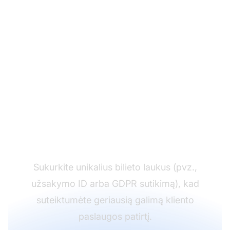
Sukurkite neribotą
skaičių pasirinktinių
bilieto laukų
Sukurkite unikalius bilieto laukus (pvz.,
užsakymo ID arba GDPR sutikimą), kad
suteiktumėte geriausią galimą kliento
paslaugos patirtį.