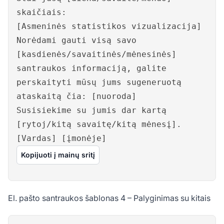
skaičiais:
[Asmeninės statistikos vizualizacija]
Norėdami gauti visą savo
[kasdienės/savaitinės/mėnesinės]
santraukos informaciją, galite
perskaityti mūsų jums sugeneruotą
ataskaitą čia: [nuoroda]
Susisiekime su jumis dar kartą
[rytoj/kitą savaitę/kitą mėnesį].
[Vardas] [įmonėje]
Kopijuoti į mainų sritį
El. pašto santraukos šablonas 4 – Palyginimas su kitais