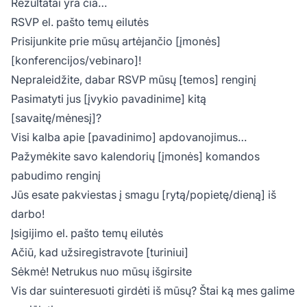
Rezultatai yra čia…
RSVP el. pašto temų eilutės
Prisijunkite prie mūsų artėjančio [įmonės]
[konferencijos/vebinaro]!
Nepraleidžite, dabar RSVP mūsų [temos] renginį
Pasimatyti jus [įvykio pavadinime] kitą
[savaitę/mėnesį]?
Visi kalba apie [pavadinimo] apdovanojimus…
Pažymėkite savo kalendorių [įmonės] komandos
pabudimo renginį
Jūs esate pakviestas į smagu [rytą/popietę/dieną] iš
darbo!
Įsigijimo el. pašto temų eilutės
Ačiū, kad užsiregistravote [turiniui]
Sėkmė! Netrukus nuo mūsų išgirsite
Vis dar suinteresuoti girdėti iš mūsų? Štai ką mes galime