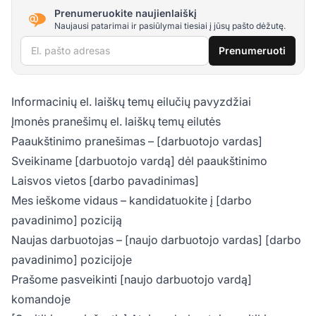
Prenumeruokite naujienlaiškį
Naujausi patarimai ir pasiūlymai tiesiai į jūsų pašto dėžutę.
El. pašto adresas
Prenumeruoti
Informacinių el. laiškų temų eilučių pavyzdžiai
Įmonės pranešimų el. laiškų temų eilutės
Paaukštinimo pranešimas – [darbuotojo vardas]
Sveikiname [darbuotojo vardą] dėl paaukštinimo
Laisvos vietos [darbo pavadinimas]
Mes ieškome vidaus – kandidatuokite į [darbo
pavadinimo] poziciją
Naujas darbuotojas – [naujo darbuotojo vardas] [darbo
pavadinimo] pozicijoje
Prašome pasveikinti [naujo darbuotojo vardą]
komandoje