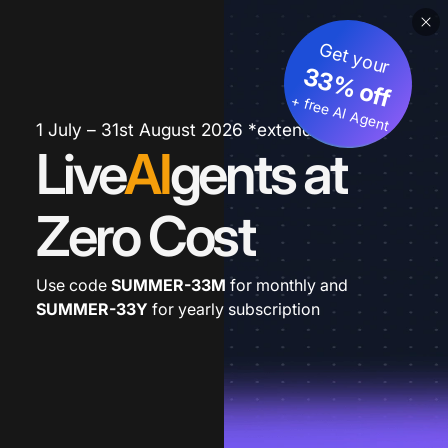
Get your
33% off
+ free AI Agent
1 July – 31st August 2026 *extended
Live
AI
gents at
Zero Cost
Use code
SUMMER-33M
for monthly and
SUMMER-33Y
for yearly subscription