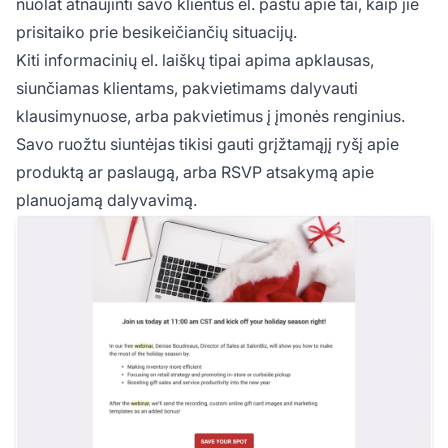
nuolat atnaujinti savo klientus el. paštu apie tai, kaip jie
prisitaiko prie besikeičiančių situacijų.
Kiti informacinių el. laiškų tipai apima apklausas,
siunčiamas klientams, pakvietimams dalyvauti
klausimynuose, arba pakvietimus į įmonės renginius.
Savo ruožtu siuntėjas tikisi gauti grįžtamąjį ryšį apie
produktą ar paslaugą, arba RSVP atsakymą apie
planuojamą dalyvavimą.