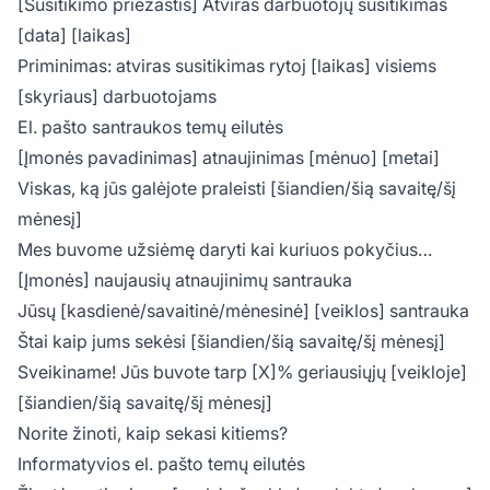
[Susitikimo priežastis] Atviras darbuotojų susitikimas
[data] [laikas]
Priminimas: atviras susitikimas rytoj [laikas] visiems
[skyriaus] darbuotojams
El. pašto santraukos temų eilutės
[Įmonės pavadinimas] atnaujinimas [mėnuo] [metai]
Viskas, ką jūs galėjote praleisti [šiandien/šią savaitę/šį
mėnesį]
Mes buvome užsiėmę daryti kai kuriuos pokyčius…
[Įmonės] naujausių atnaujinimų santrauka
Jūsų [kasdienė/savaitinė/mėnesinė] [veiklos] santrauka
Štai kaip jums sekėsi [šiandien/šią savaitę/šį mėnesį]
Sveikiname! Jūs buvote tarp [X]% geriausiųjų [veikloje]
[šiandien/šią savaitę/šį mėnesį]
Norite žinoti, kaip sekasi kitiems?
Informatyvios el. pašto temų eilutės