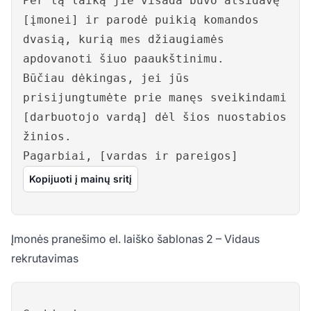
Per tą laiką jie visada buvo atsidavę
[įmonei] ir parodė puikią komandos
dvasią, kurią mes džiaugiamės
apdovanoti šiuo paaukštinimu.
Būčiau dėkingas, jei jūs
prisijungtumėte prie manęs sveikindami
[darbuotojo vardą] dėl šios nuostabios
žinios.
Pagarbiai, [vardas ir pareigos]
Kopijuoti į mainų sritį
Įmonės pranešimo el. laiško šablonas 2 – Vidaus
rekrutavimas