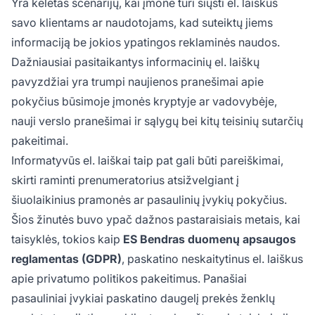
Yra keletas scenarijų, kai įmonė turi siųsti el. laiškus
savo klientams ar naudotojams, kad suteiktų jiems
informaciją be jokios ypatingos reklaminės naudos.
Dažniausiai pasitaikantys informacinių el. laiškų
pavyzdžiai yra trumpi naujienos pranešimai apie
pokyčius būsimoje įmonės kryptyje ar vadovybėje,
nauji verslo pranešimai ir sąlygų bei kitų teisinių sutarčių
pakeitimai.
Informatyvūs el. laiškai taip pat gali būti pareiškimai,
skirti raminti prenumeratorius atsižvelgiant į
šiuolaikinius pramonės ar pasaulinių įvykių pokyčius.
Šios žinutės buvo ypač dažnos pastaraisiais metais, kai
taisyklės, tokios kaip
ES Bendras duomenų apsaugos
reglamentas (GDPR)
, paskatino neskaitytinus el. laiškus
apie privatumo politikos pakeitimus. Panašiai
pasauliniai įvykiai paskatino daugelį prekės ženklų