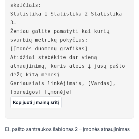
skaičiais:
Statistika 1 Statistika 2 Statistika
3…
Žemiau galite pamatyti kai kurių
svarbių metrikų pokyčius:
[Įmonės duomenų grafikas]
Atidžiai stebėkite dar vieną
atnaujinimą, kuris ateis į jūsų pašto
dėžę kitą mėnesį.
Geriausiais linkėjimais, [Vardas],
[pareigos] [įmonėje]
Kopijuoti į mainų sritį
El. pašto santraukos šablonas 2 – Įmonės atnaujinimas