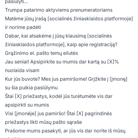
pasiūlyti…
Trumpa patarimo aktyviems prenumeratoriams
Matėme jūsų įrašą [socialinės žiniasklaidos platformoje]
ir norime padėti
Dabar, kai atsakėme į jūsų klausimą [socialinės
žiniasklaidos platformoje], kaip apie registraciją?
Grąžinimo el. pašto temų eilutės
Jau seniai! Apsipirkite su mumis dar kartą su [X]%
nuolaida visam
Kur jūs buvote? Mes jus pamiršome! Grįžkite į [įmonę]
su šia puikia pasiūlymu
Štai [X] priežastys, kodėl jūs turėtumėte vis dar
apsipirkti su mumis
Visi [įmonėje] jus pamiršo! Štai [X] pagrindinės
priežastys likti mūsų pašto sąraše
Prašome mums pasakyti, ar jūs vis dar norite iš mūsų