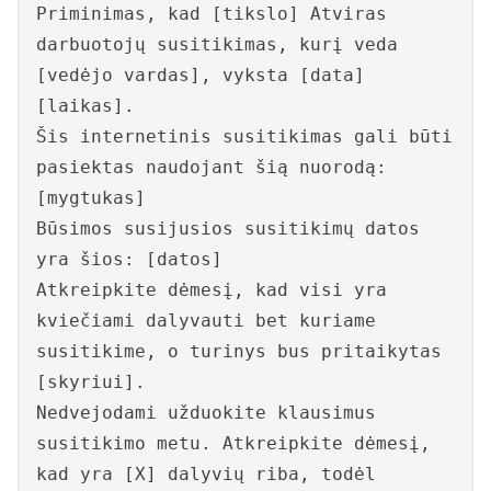
Priminimas, kad [tikslo] Atviras
darbuotojų susitikimas, kurį veda
[vedėjo vardas], vyksta [data]
[laikas].
Šis internetinis susitikimas gali būti
pasiektas naudojant šią nuorodą:
[mygtukas]
Būsimos susijusios susitikimų datos
yra šios: [datos]
Atkreipkite dėmesį, kad visi yra
kviečiami dalyvauti bet kuriame
susitikime, o turinys bus pritaikytas
[skyriui].
Nedvejodami užduokite klausimus
susitikimo metu. Atkreipkite dėmesį,
kad yra [X] dalyvių riba, todėl