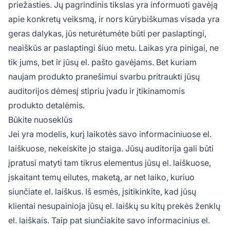
priežasties. Jų pagrindinis tikslas yra informuoti gavėją
apie konkretų veiksmą, ir nors kūrybiškumas visada yra
geras dalykas, jūs neturėtumėte būti per paslaptingi,
neaiškūs ar paslaptingi šiuo metu. Laikas yra pinigai, ne
tik jums, bet ir jūsų el. pašto gavėjams. Bet kuriam
naujam produkto pranešimui svarbu pritraukti jūsų
auditorijos dėmesį stipriu įvadu ir įtikinamomis
produkto detalėmis.
Būkite nuoseklūs
Jei yra modelis, kurį laikotės savo informaciniuose el.
laiškuose, nekeiskite jo staiga. Jūsų auditorija gali būti
įpratusi matyti tam tikrus elementus jūsų el. laiškuose,
įskaitant temų eilutes, maketą, ar net laiko, kuriuo
siunčiate el. laiškus. Iš esmės, įsitikinkite, kad jūsų
klientai nesupainioja jūsų el. laiškų su kitų prekės ženklų
el. laiškais. Taip pat siunčiakite savo informacinius el.