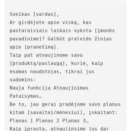
Sveikas [vardas],
Ar girdėjote apie viską, kas
pastaraisiais laikais vyksta [įmonės
pavadinime]? Galbūt praleido žinias
apie [pranešimą].
Taip pat atnaujinome savo
[produktą/paslaugą], kurie, kaip
esamas naudotojas, tikrai jus
sudomins:
Nauja funkcija Atnaujinimas
Pataisymas…
Be to, jau gerai pradėjome savo planus
kitam [savaitei/mėnesiui], įskaitant:
Planas 1 Planas 2 Planas 3…
Kaip įprasta, atnaujinsime jus dar