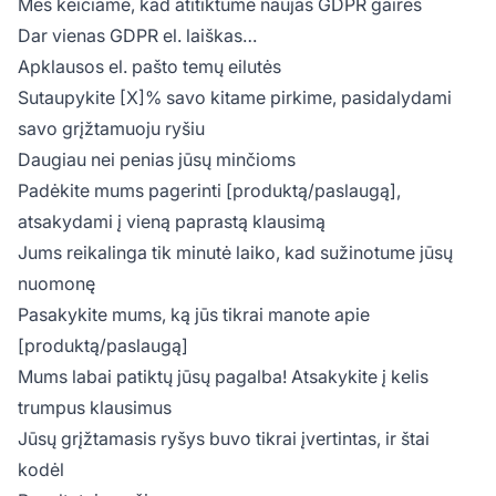
Mes keičiame, kad atitiktume naujas GDPR gaires
Dar vienas GDPR el. laiškas…
Apklausos el. pašto temų eilutės
Sutaupykite [X]% savo kitame pirkime, pasidalydami
savo grįžtamuoju ryšiu
Daugiau nei penias jūsų minčioms
Padėkite mums pagerinti [produktą/paslaugą],
atsakydami į vieną paprastą klausimą
Jums reikalinga tik minutė laiko, kad sužinotume jūsų
nuomonę
Pasakykite mums, ką jūs tikrai manote apie
[produktą/paslaugą]
Mums labai patiktų jūsų pagalba! Atsakykite į kelis
trumpus klausimus
Jūsų grįžtamasis ryšys buvo tikrai įvertintas, ir štai
kodėl