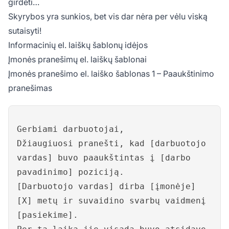
girdėti…
Skyrybos yra sunkios, bet vis dar nėra per vėlu viską
sutaisyti!
Informacinių el. laiškų šablonų idėjos
Įmonės pranešimų el. laiškų šablonai
Įmonės pranešimo el. laiško šablonas 1 – Paaukštinimo
pranešimas
Gerbiami darbuotojai,
Džiaugiuosi pranešti, kad [darbuotojo
vardas] buvo paaukštintas į [darbo
pavadinimo] poziciją.
[Darbuotojo vardas] dirba [įmonėje]
[X] metų ir suvaidino svarbų vaidmenį
[pasiekime].