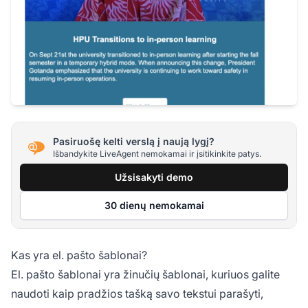
Pasiruošę kelti verslą į naują lygį?
Išbandykite LiveAgent nemokamai ir įsitikinkite patys.
Užsisakyti demo
30 dienų nemokamai
Kas yra el. pašto šablonai?
El. pašto šablonai yra žinučių šablonai, kuriuos galite
naudoti kaip pradžios tašką savo tekstui parašyti,