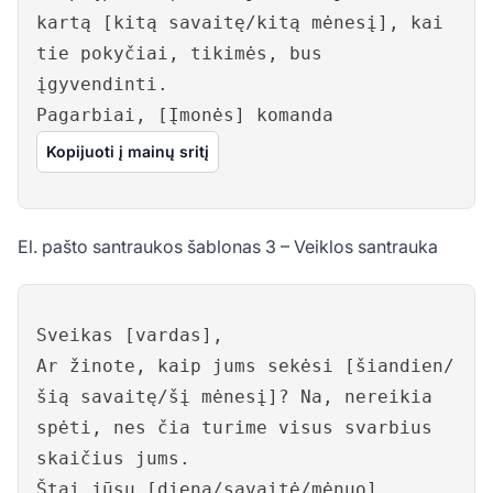
kartą [kitą savaitę/kitą mėnesį], kai
tie pokyčiai, tikimės, bus
įgyvendinti.
Pagarbiai, [Įmonės] komanda
Kopijuoti į mainų sritį
El. pašto santraukos šablonas 3 – Veiklos santrauka
Sveikas [vardas],
Ar žinote, kaip jums sekėsi [šiandien/
šią savaitę/šį mėnesį]? Na, nereikia
spėti, nes čia turime visus svarbius
skaičius jums.
Štai jūsų [diena/savaitė/mėnuo]