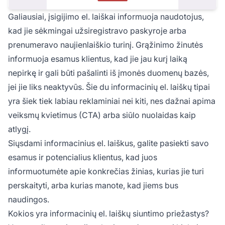
Galiausiai, įsigijimo el. laiškai informuoja naudotojus,
kad jie sėkmingai užsiregistravo paskyroje arba
prenumeravo naujienlaiškio turinį. Grąžinimo žinutės
informuoja esamus klientus, kad jie jau kurį laiką
nepirkę ir gali būti pašalinti iš įmonės duomenų bazės,
jei jie liks neaktyvūs. Šie du informacinių el. laiškų tipai
yra šiek tiek labiau reklaminiai nei kiti, nes dažnai apima
veiksmų kvietimus (CTA) arba siūlo nuolaidas kaip
atlygį.
Siųsdami informacinius el. laiškus, galite pasiekti savo
esamus ir potencialius klientus, kad juos
informuotumėte apie konkrečias žinias, kurias jie turi
perskaityti, arba kurias manote, kad jiems bus
naudingos.
Kokios yra informacinių el. laiškų siuntimo priežastys?