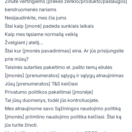
Žinutė vertingiems [prekės ženklo/produkto/paslaugos]
bendruomenės nariams
Nesijaudinkite, mes čia jums
Štai kaip [įmonė] padeda sunkiais laikais
Kaip mes tęsiame normalią veiklą
Žvelgiant į ateitį…
Štai kur [įmonės pavadinimas] eina. Ar jūs prisijungsite
prie mūsų?
Teisinės sutarties pakeitimo el. pašto temų eilutės
[Įmonės] [prenumeratos] sąlygų ir sąlygų atnaujinimas
Jūsų [prenumeratos] T&S keičiasi
Privatumo politikos pakeitimai [įmonėje]
Tai jūsų duomenys, todėl jūs kontroliuojate.
Mes atnaujinome savo Sąžiningos naudojimo politiką
[Įmonės] priimtino naudojimo politika keičiasi. Štai ką
jūs turite žinoti.