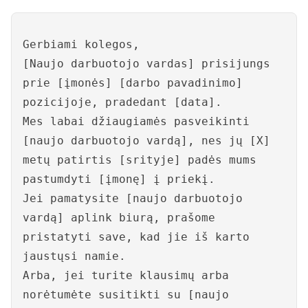
Gerbiami kolegos,
[Naujo darbuotojo vardas] prisijungs
prie [įmonės] [darbo pavadinimo]
pozicijoje, pradedant [data].
Mes labai džiaugiamės pasveikinti
[naujo darbuotojo vardą], nes jų [X]
metų patirtis [srityje] padės mums
pastumdyti [įmonę] į priekį.
Jei pamatysite [naujo darbuotojo
vardą] aplink biurą, prašome
pristatyti save, kad jie iš karto
jaustųsi namie.
Arba, jei turite klausimų arba
norėtumėte susitikti su [naujo