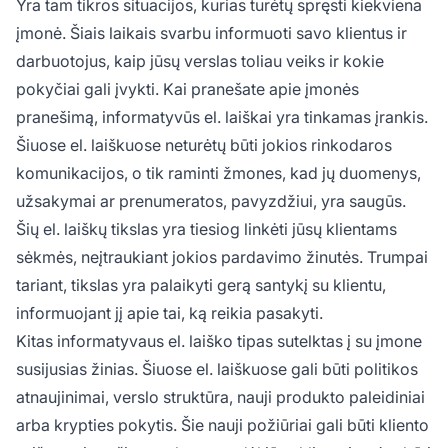
Yra tam tikros situacijos, kurias turėtų spręsti kiekviena
įmonė. Šiais laikais svarbu informuoti savo klientus ir
darbuotojus, kaip jūsų verslas toliau veiks ir kokie
pokyčiai gali įvykti. Kai pranešate apie įmonės
pranešimą, informatyvūs el. laiškai yra tinkamas įrankis.
Šiuose el. laiškuose neturėtų būti jokios rinkodaros
komunikacijos, o tik raminti žmones, kad jų duomenys,
užsakymai ar prenumeratos, pavyzdžiui, yra saugūs.
Šių el. laiškų tikslas yra tiesiog linkėti jūsų klientams
sėkmės, neįtraukiant jokios pardavimo žinutės. Trumpai
tariant, tikslas yra palaikyti gerą santykį su klientu,
informuojant jį apie tai, ką reikia pasakyti.
Kitas informatyvaus el. laiško tipas sutelktas į su įmone
susijusias žinias. Šiuose el. laiškuose gali būti politikos
atnaujinimai, verslo struktūra, nauji produkto paleidiniai
arba krypties pokytis. Šie nauji požiūriai gali būti kliento