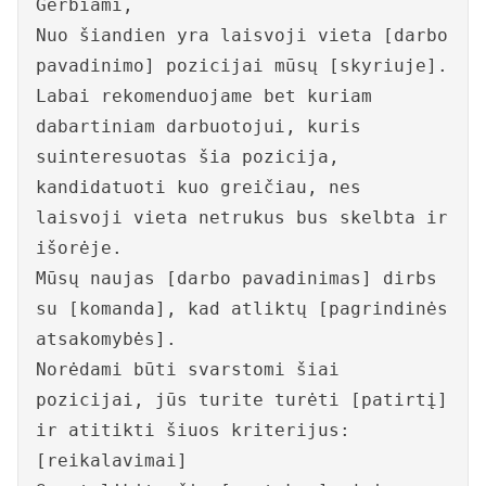
Gerbiami,
Nuo šiandien yra laisvoji vieta [darbo
pavadinimo] pozicijai mūsų [skyriuje].
Labai rekomenduojame bet kuriam
dabartiniam darbuotojui, kuris
suinteresuotas šia pozicija,
kandidatuoti kuo greičiau, nes
laisvoji vieta netrukus bus skelbta ir
išorėje.
Mūsų naujas [darbo pavadinimas] dirbs
su [komanda], kad atliktų [pagrindinės
atsakomybės].
Norėdami būti svarstomi šiai
pozicijai, jūs turite turėti [patirtį]
ir atitikti šiuos kriterijus:
[reikalavimai]