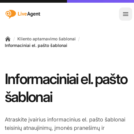
:site.title
Ati
/
/
Kliento aptarnavimo šablonai
Home
Informaciniai el. pašto šablonai
Informaciniai el. pašto
šablonai
Atraskite įvairius informacinius el. pašto šablonai
teisinių atnaujinimų, įmonės pranešimų ir