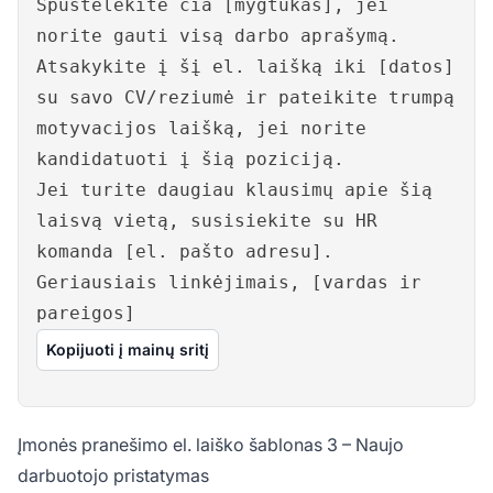
Spustelėkite čia [mygtukas], jei
norite gauti visą darbo aprašymą.
Atsakykite į šį el. laišką iki [datos]
su savo CV/reziumė ir pateikite trumpą
motyvacijos laišką, jei norite
kandidatuoti į šią poziciją.
Jei turite daugiau klausimų apie šią
laisvą vietą, susisiekite su HR
komanda [el. pašto adresu].
Geriausiais linkėjimais, [vardas ir
pareigos]
Kopijuoti į mainų sritį
Įmonės pranešimo el. laiško šablonas 3 – Naujo
darbuotojo pristatymas