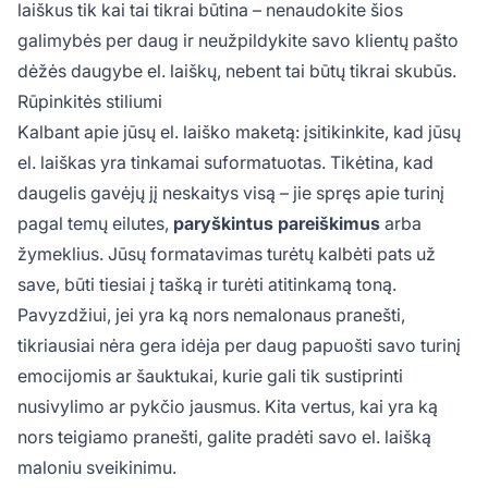
laiškus tik kai tai tikrai būtina – nenaudokite šios
galimybės per daug ir neužpildykite savo klientų pašto
dėžės daugybe el. laiškų, nebent tai būtų tikrai skubūs.
Rūpinkitės stiliumi
Kalbant apie jūsų el. laiško maketą: įsitikinkite, kad jūsų
el. laiškas yra tinkamai suformatuotas. Tikėtina, kad
daugelis gavėjų jį neskaitys visą – jie spręs apie turinį
pagal temų eilutes,
paryškintus pareiškimus
arba
žymeklius. Jūsų formatavimas turėtų kalbėti pats už
save, būti tiesiai į tašką ir turėti atitinkamą toną.
Pavyzdžiui, jei yra ką nors nemalonaus pranešti,
tikriausiai nėra gera idėja per daug papuošti savo turinį
emocijomis ar šauktukai, kurie gali tik sustiprinti
nusivylimo ar pykčio jausmus. Kita vertus, kai yra ką
nors teigiamo pranešti, galite pradėti savo el. laišką
maloniu sveikinimu.