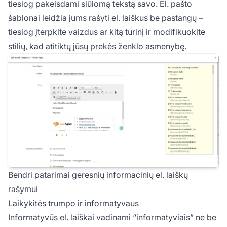
tiesiog pakeisdami siūlomą tekstą savo. El. pašto
šablonai leidžia jums rašyti el. laiškus be pastangų –
tiesiog įterpkite vaizdus ar kitą turinį ir modifikuokite
stilių, kad atitiktų jūsų prekės ženklo asmenybę.
Bendri patarimai geresnių informacinių el. laiškų
rašymui
Laikykitės trumpo ir informatyvaus
Informatyvūs el. laiškai vadinami “informatyviais” ne be