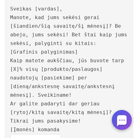
Sveikas [vardas],
Manote, kad jums sekėsi gerai
[šiandien/šią savaitę/šį mėnesį]? Be
abejo, jums sekėsi! Bet štai kaip jums
sekėsi, palyginti su kitais:
[Grafinis palyginimas]
Kaip matote aukščiau, jūs buvote tarp
[X]% visų [produkto/paslaugos]
naudotojų [pasiekime] per
[dieną/ankstesnę savaitę/ankstesnį
mėnesį]. Sveikiname!
Ar galite padaryti dar geriau
[rytoj/kitą savaitę/kitą mėnesį]?
Tikrai jums pasakysime!
[Įmonės] komanda