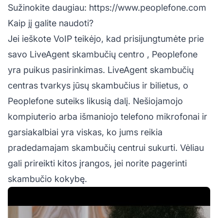
Sužinokite daugiau:
https://www.peoplefone.com
Kaip jį galite naudoti?
Jei ieškote VoIP teikėjo, kad prisijungtumėte prie
savo
LiveAgent
skambučių centro
, Peoplefone
yra puikus pasirinkimas. LiveAgent skambučių
centras tvarkys jūsų skambučius ir bilietus, o
Peoplefone suteiks likusią dalį. Nešiojamojo
kompiuterio arba išmaniojo telefono mikrofonai ir
garsiakalbiai yra viskas, ko jums reikia
pradedamajam skambučių centrui sukurti. Vėliau
gali prireikti kitos įrangos, jei norite pagerinti
skambučio kokybę.