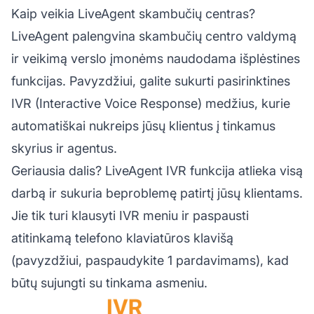
Kaip veikia LiveAgent skambučių centras?
LiveAgent palengvina skambučių centro valdymą
ir veikimą verslo įmonėms naudodama išplėstines
funkcijas. Pavyzdžiui, galite sukurti pasirinktines
IVR (Interactive Voice Response) medžius, kurie
automatiškai nukreips jūsų klientus į tinkamus
skyrius ir agentus.
Geriausia dalis? LiveAgent IVR funkcija atlieka visą
darbą ir sukuria beproblemę patirtį jūsų klientams.
Jie tik turi klausyti IVR meniu ir paspausti
atitinkamą telefono klaviatūros klavišą
(pavyzdžiui, paspaudykite 1 pardavimams), kad
būtų sujungti su tinkama asmeniu.