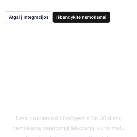
Atgal į Integracijos
Išbandykite nemokamai
Dar neturite
LiveAgent?
Nėra problemos! LiveAgent siūlo 30 dienų
nemokamą bandomąjį laikotarpį, kurio metu