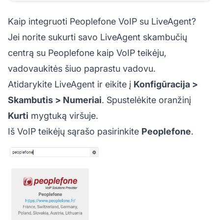
Kaip integruoti Peoplefone VoIP su LiveAgent?
Jei norite sukurti savo LiveAgent skambučių
centrą su Peoplefone kaip VoIP teikėju,
vadovaukitės šiuo paprastu vadovu.
Atidarykite LiveAgent ir eikite į
Konfigūracija >
Skambutis > Numeriai
. Spustelėkite oranžinį
Kurti
mygtuką viršuje.
Iš VoIP teikėjų sąrašo pasirinkite
Peoplefone
.