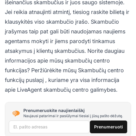
išeinančius skambučius ir juos saugo sistemoje.
Jei reikia atnaujinti atmintį, tiesiog raskite bilietą ir
klausykitės viso skambučio įrašo. Skambučio
įrašymas taip pat gali būti naudojamas naujiems
agentams mokyti ir jiems parodyti tinkamus
atsakymus į klientų skambučius. Norite daugiau
informacijos apie mūsų skambučių centro
funkcijas? Peržiūrėkite mūsų
Skambučių centro
funkcijų puslapį
, kuriame yra visa informacija
apie LiveAgent skambučių centro galimybes.
Prenumeruokite naujienlaiškį
Naujausi patarimai ir pasiūlymai tiesiai į jūsų pašto dėžutę.
El. pašto adresas
Prenumeruoti