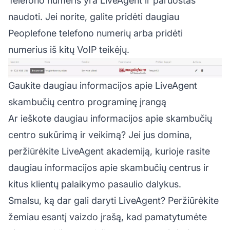
Telefono numeris yra LiveAgent ir paruoštas
naudoti. Jei norite, galite pridėti daugiau
Peoplefone telefono numerių arba pridėti
numerius iš kitų VoIP teikėjų.
Gaukite daugiau informacijos apie LiveAgent
skambučių centro programinę įrangą
Ar ieškote daugiau informacijos apie skambučių
centro sukūrimą ir veikimą? Jei jus domina,
peržiūrėkite
LiveAgent akademiją, kurioje rasite
daugiau informacijos apie skambučių centrus
ir
kitus klientų palaikymo pasaulio dalykus.
Smalsu, ką dar gali daryti LiveAgent? Peržiūrėkite
žemiau esantį vaizdo įrašą, kad pamatytumėte