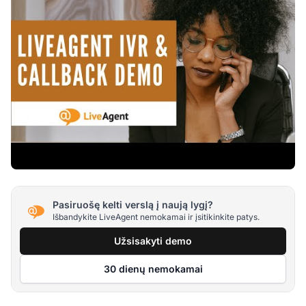
Pasiruošę kelti verslą į naują lygį?
Išbandykite LiveAgent nemokamai ir įsitikinkite patys.
Užsisakyti demo
30 dienų nemokamai