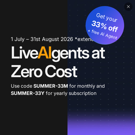
Get your
33% off
+ free AI Agent
1 July – 31st August 2026 *extended
Live
AI
gents at
Zero Cost
Use code
SUMMER-33M
for monthly and
SUMMER-33Y
for yearly subscription