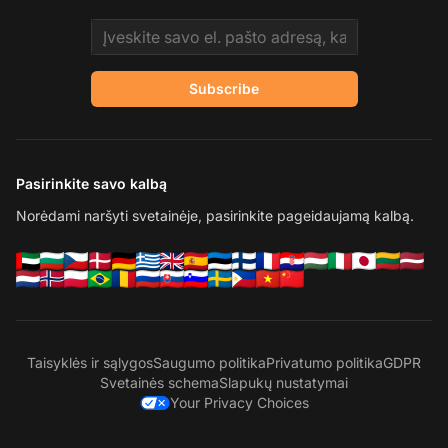
Email address
Subscribe
Pasirinkite savo kalbą
Norėdami naršyti svetainėje, pasirinkite pageidaujamą kalbą.
Taisyklės ir sąlygos
Saugumo politika
Privatumo politika
GDPR
Svetainės schema
Slapukų nustatymai
Your Privacy Choices