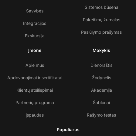
Sistemos būsena
Savybės
Pakeitimų žurnalas
Integracijos
Pasiūlymo prašymas
Ekskursija
Įmonė
Mokykis
Apie mus
Dienoraštis
Apdovanojimai ir sertifikatai
Žodynėlis
Klientų atsiliepimai
Akademija
Partnerių programa
Šablonai
įspaudas
Rašymo testas
Populiarus