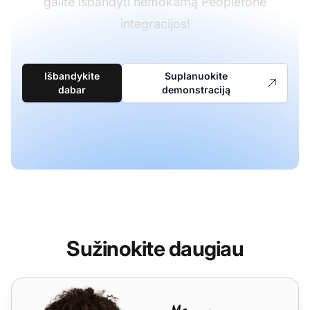
galite išbandyti nemokamą Peoplefone
integracijos!
Išbandykite
Suplanuokite
dabar
demonstraciją
Sužinokite daugiau
Sipcall