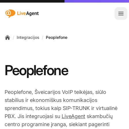
:site.title
Ati
/
/
Integracijos
Peoplefone
Home
Peoplefone
Peoplefone, Šveicarijos VoIP teikėjas, siūlo
stabilius ir ekonomiškus komunikacijos
sprendimus, tokius kaip SIP-TRUNK ir virtualinė
PBX. Jis integruojasi su
LiveAgent
skambučių
centro programine įranga, siekiant pagerinti