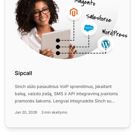
Sipcall
Sinch siūlo pasaulinius VoIP sprendimus, įskaitant
balsą, vaizdo įrašą, SMS ir API integravimą įvairioms
pramonės šakoms. Lengvai integruokite Sinch su
LiveAgen...
Jan 20, 2026
3 min skaitymo