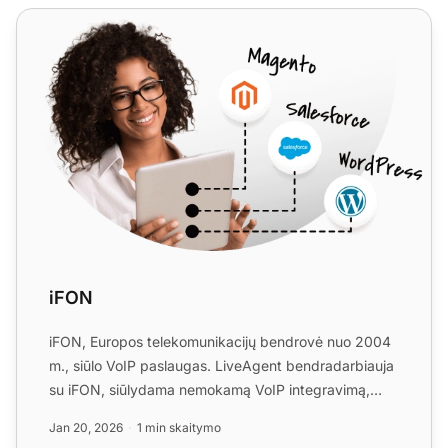
iFON
iFON
iFON, Europos telekomunikacijų bendrovė nuo 2004
m., siūlo VoIP paslaugas. LiveAgent bendradarbiauja
su iFON, siūlydama nemokamą VoIP integravimą,
siekiant padi...
Jan 20, 2026
1 min skaitymo