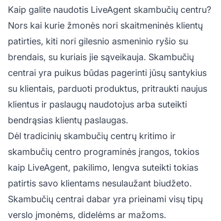
Kaip galite naudotis LiveAgent skambučių centru?
Nors kai kurie žmonės nori skaitmeninės klientų
patirties, kiti nori gilesnio asmeninio ryšio su
brendais, su kuriais jie sąveikauja. Skambučių
centrai yra puikus būdas pagerinti jūsų santykius
su klientais, parduoti produktus, pritraukti naujus
klientus ir paslaugų naudotojus arba suteikti
bendrąsias klientų paslaugas.
Dėl tradicinių
skambučių centrų
kritimo ir
skambučių centro programinės įrangos, tokios
kaip LiveAgent, pakilimo, lengva suteikti tokias
patirtis savo klientams nesulaužant biudžeto.
Skambučių centrai dabar yra prieinami visų tipų
verslo įmonėms, didelėms ar mažoms.