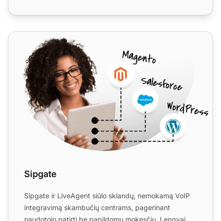
Sipgate
Sipgate
Sipgate ir LiveAgent siūlo sklandų, nemokamą VoIP
integravimą skambučių centrams, pagerinant
naudotojo patirtį be papildomų mokesčių. Lengvai