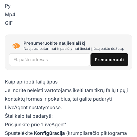
Py
Mp4
GIF
Prenumeruokite naujienlaiškį
Naujausi patarimai ir pasiūlymai tiesiai į jūsų pašto dėžutę.
El. pašto adresas
Prenumeruoti
Kaip apriboti failų tipus
Jei norite neleisti vartotojams įkelti tam tikrų failų tipų į
kontaktų formas ir pokalbius, tai galite padaryti
LiveAgent nustatymuose.
Štai kaip tai padaryti:
Prisijunkite prie ‘LiveAgent’.
Spustelėkite
Konfigūracija
(krumpliaračio piktograma