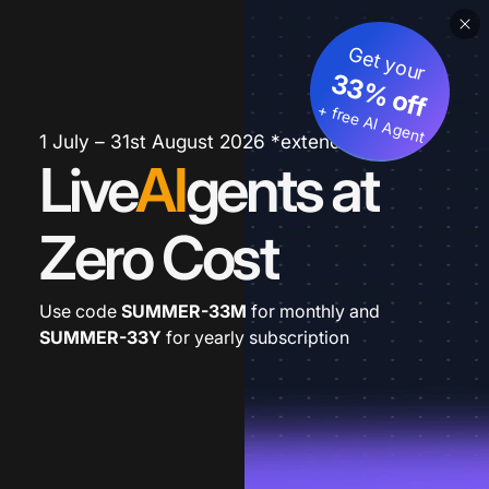
Get your
33% off
+ free AI Agent
1 July – 31st August 2026 *extended
Live
AI
gents at
Zero Cost
Use code
SUMMER-33M
for monthly and
SUMMER-33Y
for yearly subscription