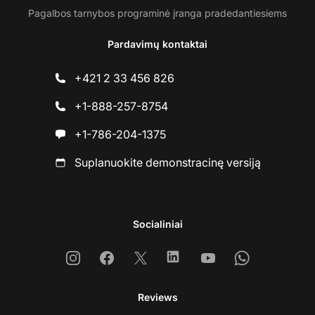
Pagalbos tarnybos programinė įranga pradedantiesiems
Pardavimų kontaktai
+421 2 33 456 826
+1-888-257-8754
+1-786-204-1375
Suplanuokite demonstracinę versiją
Socialiniai
Instagram
Facebook
X
Linkedin
Youtube
Whatsapp
Reviews