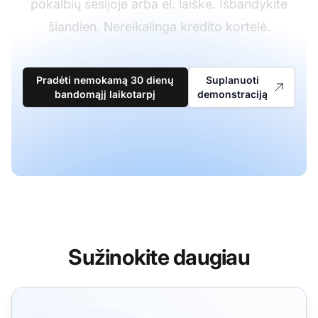
pokalbių sesijoje arba el. laiške. Išbandykite
šiandien. Nereikalinga kredito kortelė.
Pradėti nemokamą 30 dienų
Suplanuoti
bandomąjį laikotarpį
demonstraciją
Sužinokite daugiau
Atsakomybės funkcijos