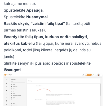
kairiajame meniu).
Spustelėkite
Apsauga
.
Spustelėkite
Nustatymai
.
Raskite skyrių “Leistini failų tipai”
(tai turėtų būti
pirmas tekstinis laukas).
Išvardykite failų tipus, kuriuos norite palaikyti,
atskirtus kableliu
(failų tipai, kurie nėra išvardyti, nebus
palaikomi, todėl jūsų klientai negalės jų dalintis su
jumis).
Slinkite žemyn iki puslapio apačios ir spustelėkite
Išsaugoti
.