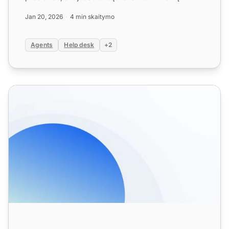
šalinimu....
Jan 20, 2026
4 min skaitymo
Agents
Help desk
+2
Bendradarbiavimo įrankių funkcijos