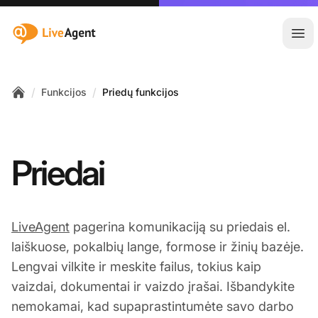
:site.title
Ati
/
/
Funkcijos
Priedų funkcijos
Home
Priedai
LiveAgent
pagerina komunikaciją su priedais el.
laiškuose, pokalbių lange, formose ir žinių bazėje.
Lengvai vilkite ir meskite failus, tokius kaip
vaizdai, dokumentai ir vaizdo įrašai. Išbandykite
nemokamai, kad supaprastintumėte savo darbo