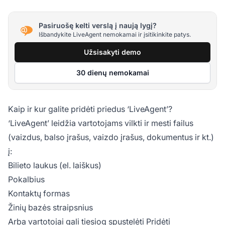
Pasiruošę kelti verslą į naują lygį?
Išbandykite LiveAgent nemokamai ir įsitikinkite patys.
Užsisakyti demo
30 dienų nemokamai
Kaip ir kur galite pridėti priedus ‘LiveAgent’?
‘LiveAgent’ leidžia vartotojams vilkti ir mesti failus
(vaizdus, balso įrašus, vaizdo įrašus, dokumentus ir kt.)
į:
Bilieto laukus (el. laiškus)
Pokalbius
Kontaktų formas
Žinių bazės straipsnius
Arba vartotojai gali tiesiog spustelėti Pridėti