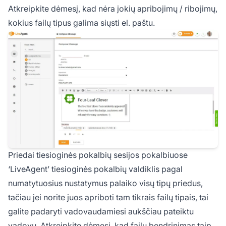
Atkreipkite dėmesį, kad nėra jokių apribojimų / ribojimų,
kokius failų tipus galima siųsti el. paštu.
Priedai tiesioginės pokalbių sesijos pokalbiuose
‘LiveAgent’ tiesioginės pokalbių valdiklis pagal
numatytuosius nustatymus palaiko visų tipų priedus,
tačiau jei norite juos apriboti tam tikrais failų tipais, tai
galite padaryti vadovaudamiesi aukščiau pateiktu
vadovu. Atkreipkite dėmesį, kad failų bendrinimas taip