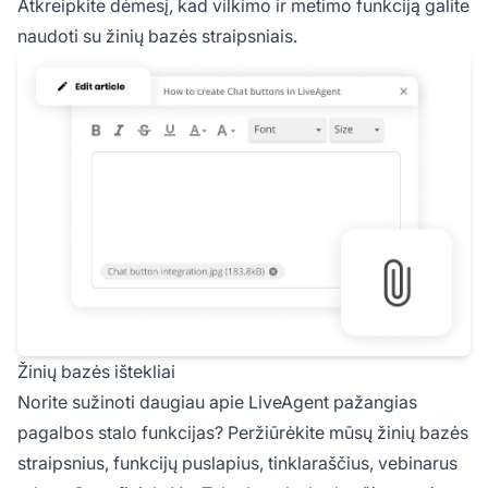
Atkreipkite dėmesį, kad vilkimo ir metimo funkciją galite
naudoti su žinių bazės straipsniais.
Žinių bazės ištekliai
Norite sužinoti daugiau apie LiveAgent pažangias
pagalbos stalo funkcijas? Peržiūrėkite mūsų žinių bazės
straipsnius, funkcijų puslapius, tinklaraščius, vebinarus