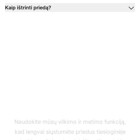
Kaip ištrinti priedą?
Siųskite priedus lengvai
Naudokite mūsų vilkimo ir metimo funkciją,
kad lengvai siųstumėte priedus tiesioginėje