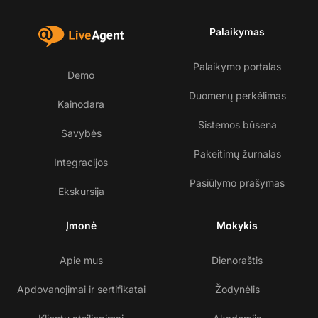
Palaikymas
Palaikymo portalas
Demo
Duomenų perkėlimas
Kainodara
Sistemos būsena
Savybės
Pakeitimų žurnalas
Integracijos
Pasiūlymo prašymas
Ekskursija
Įmonė
Mokykis
Apie mus
Dienoraštis
Apdovanojimai ir sertifikatai
Žodynėlis