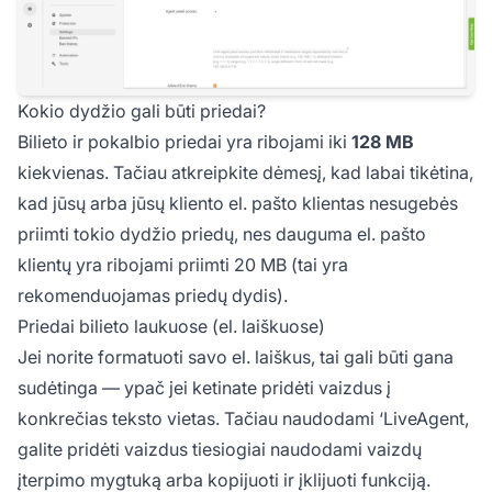
Kokio dydžio gali būti priedai?
Bilieto ir pokalbio priedai yra ribojami iki
128 MB
kiekvienas. Tačiau atkreipkite dėmesį, kad labai tikėtina,
kad jūsų arba jūsų kliento el. pašto klientas nesugebės
priimti tokio dydžio priedų, nes dauguma el. pašto
klientų yra ribojami priimti 20 MB (tai yra
rekomenduojamas priedų dydis).
Priedai bilieto laukuose (el. laiškuose)
Jei norite formatuoti savo el. laiškus, tai gali būti gana
sudėtinga — ypač jei ketinate pridėti vaizdus į
konkrečias teksto vietas. Tačiau naudodami ‘LiveAgent,
galite pridėti vaizdus tiesiogiai naudodami vaizdų
įterpimo mygtuką arba kopijuoti ir įklijuoti funkciją.