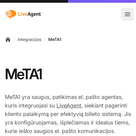
:site.title
Ati
/
/
Integracijos
MeTA1
Home
MeTA1
MeTA1 yra saugus, patikimas el. pašto agentas,
kuris integruojasi su
LiveAgent
, siekiant pagerinti
kliento palaikymą per efektyvią bilieto sistemą. Jis
yra konfigūruojamas, išplečiamas ir idealus tiems,
kurie ieško saugios el. pašto komunikacijos.