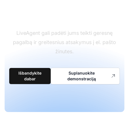
Gaukite tinkamą įrankį
darbui
LiveAgent gali padėti jums teikti geresnę
pagalbą ir greitesnius atsakymus į el. pašto
žinutes.
Išbandykite
Suplanuokite
dabar
demonstraciją