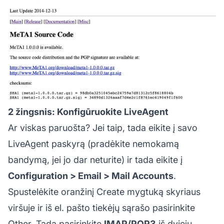
2 žingsnis: Konfigūruokite LiveAgent
Ar viskas paruošta? Jei taip, tada eikite į savo
LiveAgent paskyrą (pradėkite nemokamą
bandymą, jei jo dar neturite) ir tada eikite į
Configuration > Email > Mail Accounts
.
Spustelėkite oranžinį Create mygtuką skyriaus
viršuje ir iš el. pašto tiekėjų sąrašo pasirinkite
Other. Tada pasirinkite
IMAP/POP3
iš dviejų