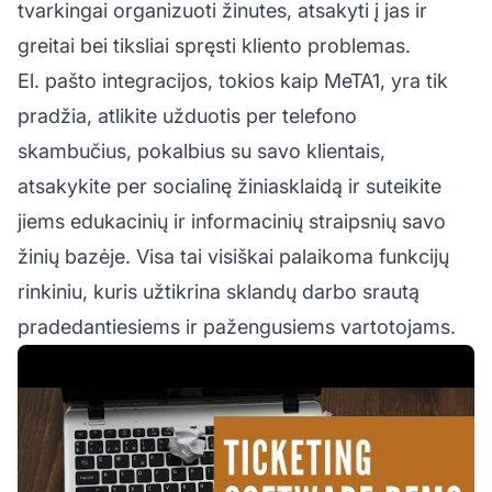
tvarkingai organizuoti žinutes, atsakyti į jas ir
greitai bei tiksliai spręsti kliento problemas.
El. pašto integracijos, tokios kaip MeTA1, yra tik
pradžia, atlikite užduotis per telefono
skambučius, pokalbius su savo klientais,
atsakykite per socialinę žiniasklaidą ir suteikite
jiems edukacinių ir informacinių straipsnių savo
žinių bazėje. Visa tai visiškai palaikoma funkcijų
rinkiniu, kuris užtikrina sklandų darbo srautą
pradedantiesiems ir pažengusiems vartotojams.