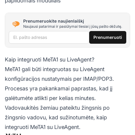
papildomais moduliais
Prenumeruokite naujienlaiškį
Naujausi patarimai ir pasiūlymai tiesiai į jūsų pašto dėžutę.
El. pašto adresas
Prenumeruoti
Kaip integruoti MeTA1 su LiveAgent?
MeTA1 gali būti integruotas su LiveAgent
konfigūracijos nustatymais per IMAP/POP3.
Procesas yra pakankamai paprastas, kad jį
galėtumėte atlikti per kelias minutes.
Vadovaukitės žemiau pateiktu žingsnis po
žingsnio vadovu, kad sužinotumėte, kaip
integruoti MeTA1 su LiveAgent.