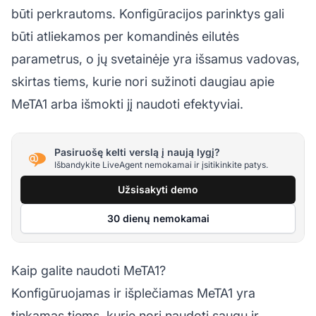
būti perkrautoms. Konfigūracijos parinktys gali
būti atliekamos per komandinės eilutės
parametrus, o jų svetainėje yra išsamus vadovas,
skirtas tiems, kurie nori sužinoti daugiau apie
MeTA1 arba išmokti jį naudoti efektyviai.
Pasiruošę kelti verslą į naują lygį?
Išbandykite LiveAgent nemokamai ir įsitikinkite patys.
Užsisakyti demo
30 dienų nemokamai
Kaip galite naudoti MeTA1?
Konfigūruojamas ir išplečiamas MeTA1 yra
tinkamas tiems, kurie nori naudoti saugų ir