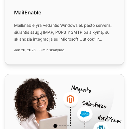
MailEnable
MailEnable yra vedantis Windows el. pašto serveris,
siūlantis saugų IMAP, POP3 ir SMTP palaikymą, su
sklandžia integracija su 'Microsoft Outlook' ir
LiveAgent s...
Jan 20, 2026
3 min skaitymo
MultiTEL