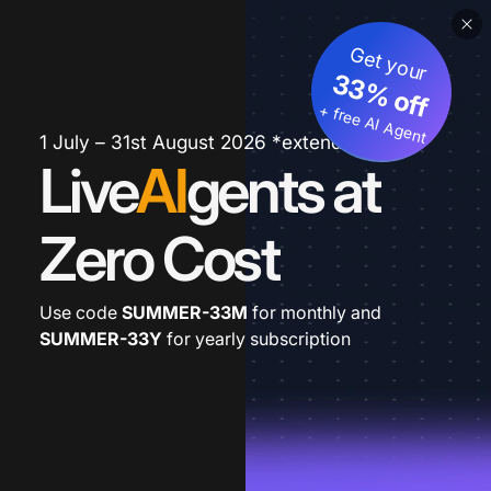
Get your
33% off
+ free AI Agent
1 July – 31st August 2026 *extended
Live
AI
gents at
Zero Cost
Use code
SUMMER-33M
for monthly and
SUMMER-33Y
for yearly subscription