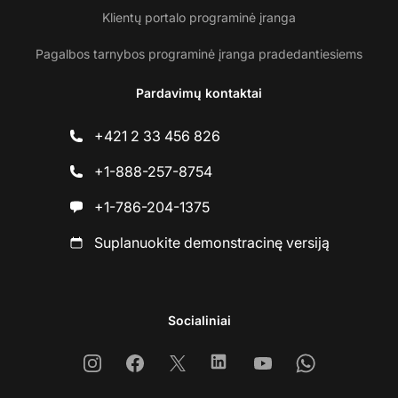
Klientų portalo programinė įranga
Pagalbos tarnybos programinė įranga pradedantiesiems
Pardavimų kontaktai
+421 2 33 456 826
+1-888-257-8754
+1-786-204-1375
Suplanuokite demonstracinę versiją
Socialiniai
Instagram
Facebook
X
Linkedin
Youtube
Whatsapp