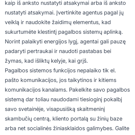
kaip iš anksto nustatyti atsakymai arba iš anksto
nustatyti atsakymai. Įvertinkite agentus pagal jų
veiklą ir naudokite žaidimų elementus, kad
sukurtumėte klestintį pagalbos sistemų aplinką.
Norint palaikyti energijos lygį, agentai gali pauzę
padaryti pertraukai ir naudoti pastabas bei
žymas, kad išliktų kelyje, kai grįš.
Pagalbos sistemos funkcijos nepalaiko tik el.
pašto komunikacijos, jos taikytinos ir kitiems
komunikacijos kanalams. Pakelkite savo pagalbos
sistemą dar toliau naudodami tiesioginį pokalbį
savo svetainėje, visapusišką skaitmeninį
skambučių centrą, kliento portalą su žinių baze
arba net socialinės žiniasklaidos galimybes. Galite