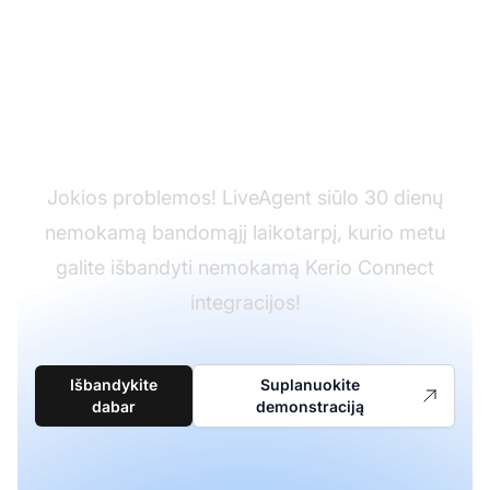
Dar neturite
LiveAgent?
Jokios problemos! LiveAgent siūlo 30 dienų
nemokamą bandomąjį laikotarpį, kurio metu
galite išbandyti nemokamą Kerio Connect
integracijos!
Išbandykite
Suplanuokite
dabar
demonstraciją