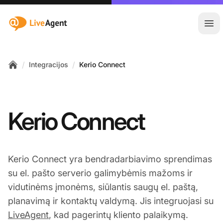
:site.title
Ati
/
/
Integracijos
Kerio Connect
Home
Kerio Connect
Kerio Connect yra bendradarbiavimo sprendimas
su el. pašto serverio galimybėmis mažoms ir
vidutinėms įmonėms, siūlantis saugų el. paštą,
planavimą ir kontaktų valdymą. Jis integruojasi su
LiveAgent
, kad pagerintų kliento palaikymą.