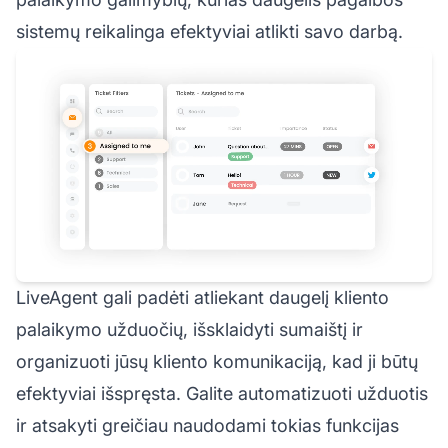
sistemų reikalinga efektyviai atlikti savo darbą.
LiveAgent gali padėti atliekant daugelį kliento
palaikymo užduočių, išsklaidyti sumaištį ir
organizuoti jūsų kliento komunikaciją, kad ji būtų
efektyviai išspręsta. Galite automatizuoti užduotis
ir atsakyti greičiau naudodami tokias funkcijas