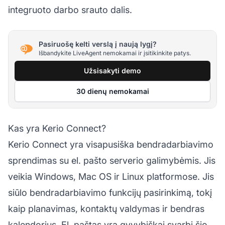
integruoto darbo srauto dalis.
Pasiruošę kelti verslą į naują lygį?
Išbandykite LiveAgent nemokamai ir įsitikinkite patys.
Užsisakyti demo
30 dienų nemokamai
Kas yra Kerio Connect?
Kerio Connect yra visapusiška bendradarbiavimo
sprendimas su el. pašto serverio galimybėmis. Jis
veikia Windows, Mac OS ir Linux platformose. Jis
siūlo bendradarbiavimo funkcijų pasirinkimą, tokį
kaip planavimas, kontaktų valdymas ir bendras
kalendorius. El. paštas yra gyvybiškai svarbi šio