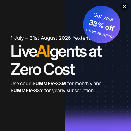
Get your
33% off
+ free AI Agent
1 July – 31st August 2026 *extended
Live
AI
gents at
Zero Cost
Use code
SUMMER-33M
for monthly and
SUMMER-33Y
for yearly subscription