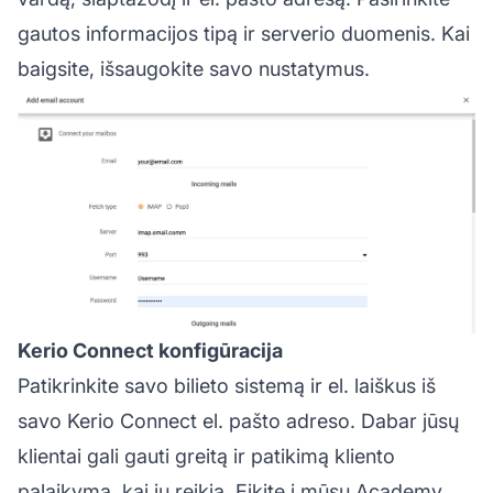
gautos informacijos tipą ir serverio duomenis. Kai
baigsite, išsaugokite savo nustatymus.
Kerio Connect konfigūracija
Patikrinkite savo bilieto sistemą ir el. laiškus iš
savo Kerio Connect el. pašto adreso. Dabar jūsų
klientai gali gauti greitą ir patikimą kliento
palaikymą, kai jų reikia. Eikite į mūsų Academy