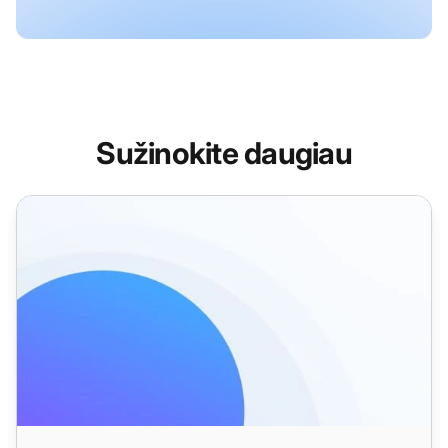
Sužinokite daugiau
Kelios užduočių kortelės