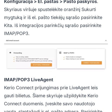
Konfigūracija > El. paštas > Pašto paskyros
.
Skyriaus viršuje spustelėkite oranžinį Sukurti
mygtuką ir iš el. pašto tiekėjų sąrašo pasirinkite
Kita. Iš integracijos parinkčių sąrašo pasirinkite
IMAP/POP3.
IMAP/POP3 LiveAgent
Kerio Connect prijungimas prie LiveAgent leis
gauti bilietus. Šiame skyriuje užpildykite Kerio
Connect duomenis. Įveskite savo naudotojo
vardą, slaptažodį ir el. pašto adresą. Pasirinkite