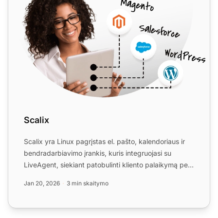
Scalix
Scalix yra Linux pagrįstas el. pašto, kalendoriaus ir
bendradarbiavimo įrankis, kuris integruojasi su
LiveAgent, siekiant patobulinti kliento palaikymą per
bili...
Jan 20, 2026
3 min skaitymo