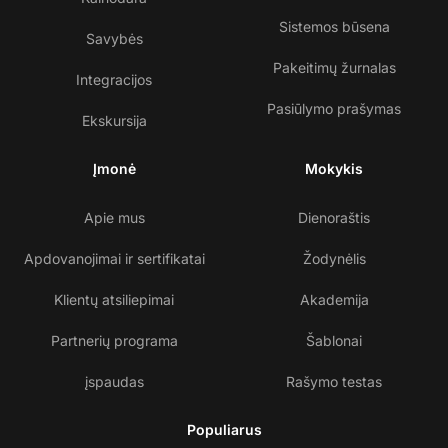
Sistemos būsena
Savybės
Pakeitimų žurnalas
Integracijos
Pasiūlymo prašymas
Ekskursija
Įmonė
Mokykis
Apie mus
Dienoraštis
Apdovanojimai ir sertifikatai
Žodynėlis
Klientų atsiliepimai
Akademija
Partnerių programa
Šablonai
įspaudas
Rašymo testas
Populiarus
Su