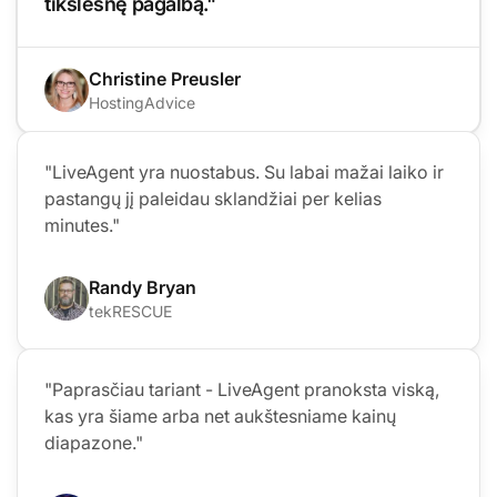
tikslesnę pagalbą."
Christine Preusler
HostingAdvice
"LiveAgent yra nuostabus. Su labai mažai laiko ir
pastangų jį paleidau sklandžiai per kelias
minutes."
Randy Bryan
tekRESCUE
"Paprasčiau tariant - LiveAgent pranoksta viską,
kas yra šiame arba net aukštesniame kainų
diapazone."