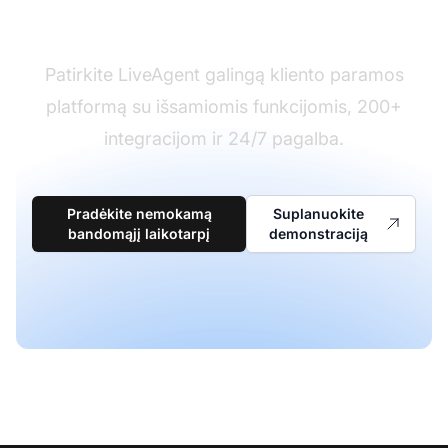
Pasiruošę perjungti?
Patirkite LiveAgent galingą kliento paramos
platformą su išsamiomis funkcijomis, 200+
integracijom ir 24/7 pagalba.
Pradėkite nemokamą
Suplanuokite
bandomąjį laikotarpį
demonstraciją