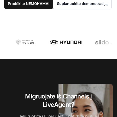
Pradėkite NEMOKAMAI
Suplanuokite demonstraciją
Migruojate iš Channels į
LiveAgent?
Migruokite į LiveAgent ir patirkite puikią