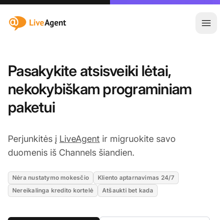
:site.title
Ati
Pasakykite atsisveiki lėtai,
nekokybiškam programiniam
paketui
Perjunkitės į
LiveAgent
ir migruokite savo
duomenis iš Channels šiandien.
Nėra nustatymo mokesčio
Kliento aptarnavimas 24/7
Nereikalinga kredito kortelė
Atšaukti bet kada