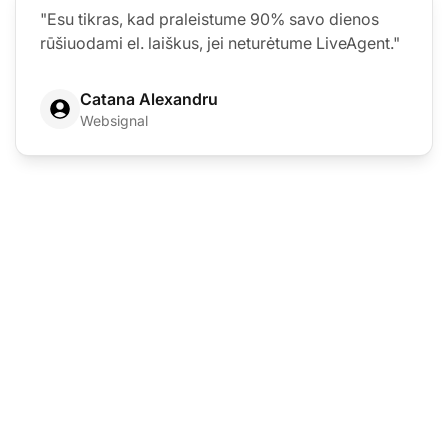
"Esu tikras, kad praleistume 90% savo dienos
rūšiuodami el. laiškus, jei neturėtume LiveAgent."
Catana Alexandru
Websignal