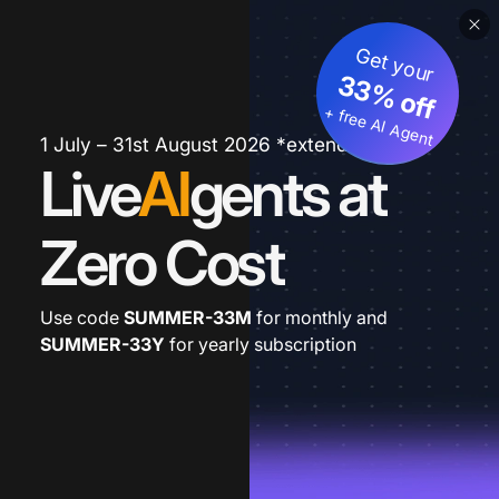
Get your
33% off
+ free AI Agent
1 July – 31st August 2026 *extended
Live
AI
gents at
Zero Cost
Use code
SUMMER-33M
for monthly and
SUMMER-33Y
for yearly subscription