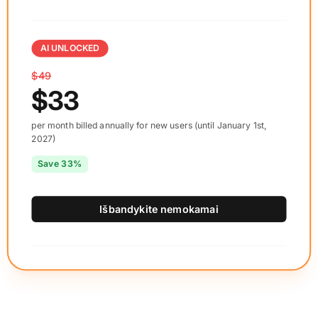
AI UNLOCKED
$49
$33
per month billed annually for new users (until January 1st,
2027)
Save 33%
Išbandykite nemokamai