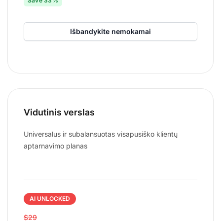
Save 33%
Išbandykite nemokamai
Vidutinis verslas
Universalus ir subalansuotas visapusiško klientų
aptarnavimo planas
AI UNLOCKED
$29