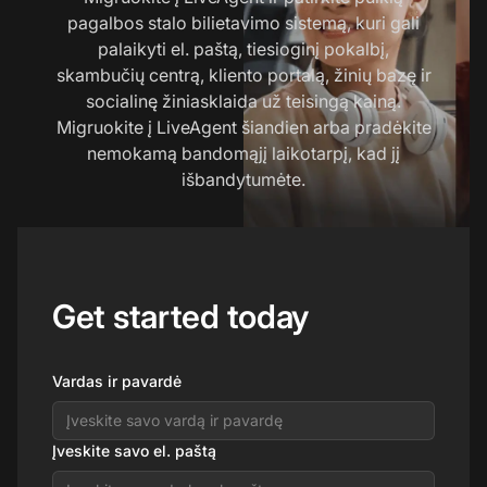
pagalbos stalo bilietavimo sistemą, kuri gali
palaikyti el. paštą, tiesioginį pokalbį,
skambučių centrą, kliento portalą, žinių bazę ir
socialinę žiniasklaida už teisingą kainą.
Migruokite į LiveAgent šiandien arba pradėkite
nemokamą bandomąjį laikotarpį, kad jį
išbandytumėte.
Get started today
Vardas ir pavardė
Įveskite savo el. paštą