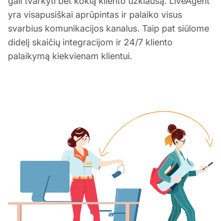
gali tvarkyti bet kokią kliento užklausą. LiveAgent
yra visapusiškai aprūpintas ir palaiko visus
svarbius komunikacijos kanalus. Taip pat siūlome
didelį skaičių integracijom ir 24/7 kliento
palaikymą kiekvienam klientui.