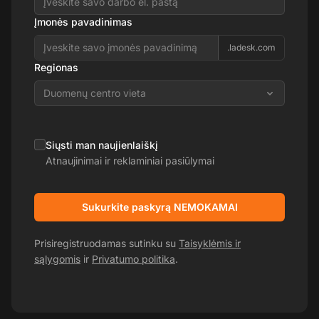
Įmonės pavadinimas
.ladesk.com
Regionas
Duomenų centro vieta
Siųsti man naujienlaiškį
Atnaujinimai ir reklaminiai pasiūlymai
Sukurkite paskyrą NEMOKAMAI
Prisiregistruodamas sutinku su
Taisyklėmis ir
sąlygomis
ir
Privatumo politika
.