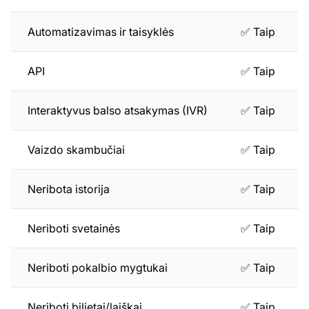
Automatizavimas ir taisyklės
✅ Taip
API
✅ Taip
Interaktyvus balso atsakymas (IVR)
✅ Taip
Vaizdo skambučiai
✅ Taip
Neribota istorija
✅ Taip
Neriboti svetainės
✅ Taip
Neriboti pokalbio mygtukai
✅ Taip
Neriboti bilietai/laiškai
✅ Taip