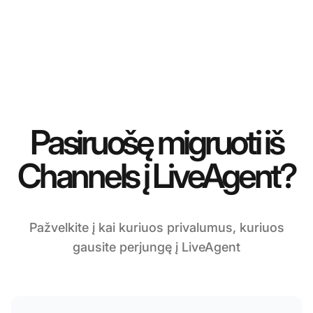
Pasiruošę migruoti iš
Channels į LiveAgent?
Pažvelkite į kai kuriuos privalumus, kuriuos
gausite perjungę į LiveAgent