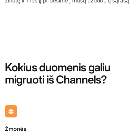
žinutę ir mes jį pridėsime į mūsų užduočių sąrašą.
Kokius duomenis galiu
migruoti iš Channels?
Žmonės