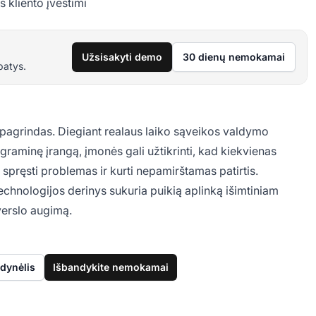
s kliento įvestimi
Užsisakyti demo
30 dienų nemokamai
patys.
pagrindas. Diegiant realaus laiko sąveikos valdymo
graminę įrangą, įmonės gali užtikrinti, kad kiekvienas
 spręsti problemas ir kurti nepamirštamas patirtis.
echnologijos derinys sukuria puikią aplinką išimtiniam
 verslo augimą.
dynėlis
Išbandykite nemokamai