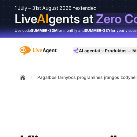
1 July – 31st August 2026 *extended
Live
AI
gents at
Zero C
Use code
SUMMER-33M
for monthly and
SUMMER-33Y
for yearly subs
:site.title
AI agentai
Produktas
Išt
/
Pagalbos tarnybos programinės įrangos žodynėl
Home