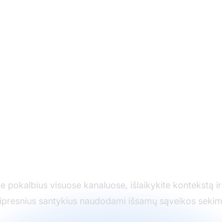
ekite kiekvieną klien
sąveiką
te pokalbius visuose kanaluose, išlaikykite kontekstą ir
tipresnius santykius naudodami išsamų sąveikos sekim