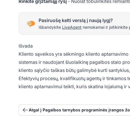
Rinkite grįžtamąjį ryšį
- Nuolat tobulinkitės remianti
Pasiruošę kelti verslą į naują lygį?
Išbandykite
LiveAgent
nemokamai ir įsitikinkite 
Išvada
Kliento sąveikos yra sėkmingo kliento aptarnavimo 
sistemas ir naudojant šiuolaikinę pagalbos stalo pro
kliento sąlyčio taškas būtų galimybė kurti santykius,
Efektyvių procesų, kvalifikuotų agentų ir tinkamos t
kliento aptarnavimui teikti, kuris skatina lojalumą ir
Atgal į Pagalbos tarnybos programinės įrangos žo