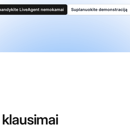
bandykite LiveAgent nemokamai
Suplanuokite demonstraciją
klausimai