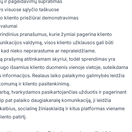
ių ir pageidavimų supratimas
ys visuose sąlyčio taškuose
mo kliento priežiūrai demonstravimas
ivalumai
rindinius pranašumus, kurie žymiai pagerina kliento
nikacijos valdymą, visos kliento užklausos gali būti
t, kad nieko neprarastume ar nepraleidžiame.
ną prašymą atitinkamam skyriui, todėl sprendimas yra
saugo išsamius kliento duomenis vienoje vietoje, suteikdama
s informacijos. Realaus laiko palaikymo galimybės leidžia
akomumą ir kliento pasitenkinimą.
arbą, tvarkydamos pasikartojančias užduotis ir pagerinant
p pat palaiko daugiakanalę komunikaciją, ji leidžia
kalbius, socialinę žiniasklaidą ir kitus platformas viename
ento patirtį.