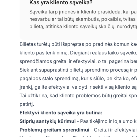
Kas yra kliento sąveika?
Sąveika tarp įmonės ir kliento prasideda, kai pas
nesvarbu ar tai būtų skambutis, pokalbis, tvitas 
bilietą, atitinka kliento sąveikų skaičių, nurodytą
Bilietas turėtų būti išspręstas po pradinės komunikac
kliento pasitenkinimą. Diegiant realaus laiko sąvei
sprendžiamos greitai ir efektyviai, o tai pagerina ben
Siekiant supaprastinti bilietų sprendimo procesą ir p
pagalbos stalo sprendimą, kuris siūlo, be kita ko, e
įrankį, galite efektyviai valdyti ir sekti visą klient
Tai užtikrina, kad kliento problemos būtų greitai s
patirtį.
Efektyvi kliento sąveika yra būtina:
Stiprių santykių kūrimui
- Pasitikėjimo ir lojalumo k
Problemų greitam sprendimui
- Greitai ir efektyv