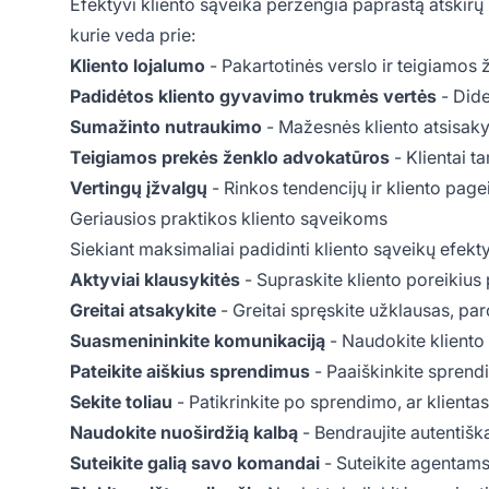
Efektyvi kliento sąveika peržengia paprastą atskir
kurie veda prie:
Kliento lojalumo
- Pakartotinės verslo ir teigiamos 
Padidėtos kliento gyvavimo trukmės vertės
- Dide
Sumažinto nutraukimo
- Mažesnės kliento atsisa
Teigiamos prekės ženklo advokatūros
- Klientai 
Vertingų įžvalgų
- Rinkos tendencijų ir kliento pag
Geriausios praktikos kliento sąveikoms
Siekiant maksimaliai padidinti kliento sąveikų efek
Aktyviai klausykitės
- Supraskite kliento poreikius
Greitai atsakykite
- Greitai spręskite užklausas, par
Suasmenininkite komunikaciją
- Naudokite kliento
Pateikite aiškius sprendimus
- Paaiškinkite sprend
Sekite toliau
- Patikrinkite po sprendimo, ar klienta
Naudokite nuoširdžią kalbą
- Bendraujite autentiška
Suteikite galią savo komandai
- Suteikite agentams