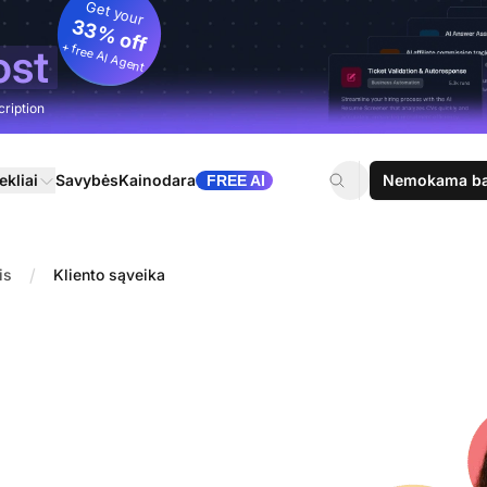
Get your
33% off
+ free AI Agent
ost
cription
ekliai
Savybės
Kainodara
Nemokama ban
FREE AI
/
is
Kliento sąveika