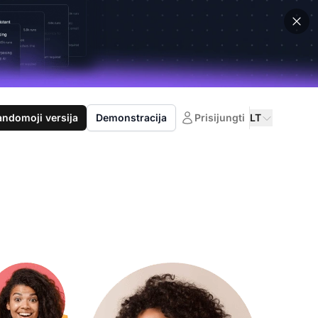
domoji versija
Demonstracija
Prisijungti
LT