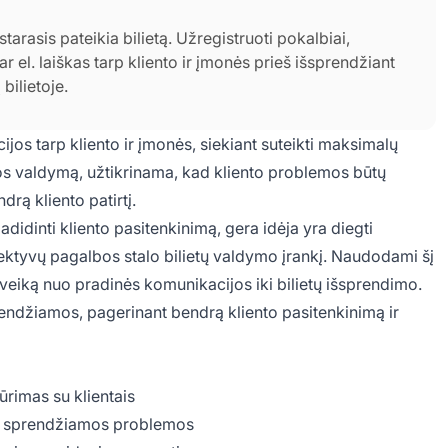
tarasis pateikia bilietą. Užregistruoti pokalbiai,
ar el. laiškas tarp kliento ir įmonės prieš išsprendžiant
 bilietoje.
ijos tarp kliento ir įmonės, siekiant suteikti maksimalų
kos valdymą, užtikrinama, kad kliento problemos būtų
drą kliento patirtį.
adidinti kliento pasitenkinimą, gera idėja yra diegti
fektyvų pagalbos stalo bilietų valdymo įrankį. Naudodami šį
o sąveiką nuo pradinės komunikacijos iki bilietų išsprendimo.
prendžiamos, pagerinant bendrą kliento pasitenkinimą ir
ūrimas su klientais
iai sprendžiamos problemos