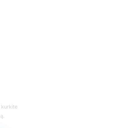
to
 kurkite
ą.