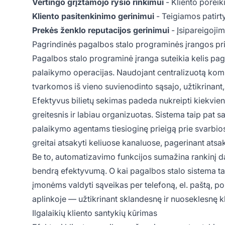
Vertingo grįžtamojo ryšio rinkimui
- Kliento poreik
Kliento pasitenkinimo gerinimui
- Teigiamos patirt
Prekės ženklo reputacijos gerinimui
- Įsipareigoji
Pagrindinės pagalbos stalo programinės įrangos pr
Pagalbos stalo programinė įranga suteikia kelis pag
palaikymo operacijas. Naudojant centralizuotą komu
tvarkomos iš vieno suvienodinto sąsajo, užtikrinan
Efektyvus bilietų sekimas padeda nukreipti kiekvie
greitesnis ir labiau organizuotas. Sistema taip pat 
palaikymo agentams tiesioginę prieigą prie svarbio
greitai atsakyti keliuose kanaluose, pagerinant ats
Be to, automatizavimo funkcijos sumažina rankinį d
bendrą efektyvumą. O kai pagalbos stalo sistema tai
įmonėms valdyti sąveikas per telefoną, el. paštą, po
aplinkoje — užtikrinant sklandesnę ir nuoseklesnę kli
Ilgalaikių kliento santykių kūrimas