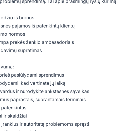
ų problemų sprendimą. Tai apie prasmingų ryšių kūrimą,
žodžio iš burnos
snės pajamos iš patenkintų klientų
kymo normos
tampa prekės ženklo ambasadoriais
eidavimų supratimas
tyvumą:
 prieš pasiūlydami sprendimus
odydami, kad vertinate jų laiką
 vardus ir nurodykite ankstesnes sąveikas
imus paprastais, suprantamais terminais
s patenkintus
i ir skaidžiai
 įrankius ir autoritetą problemoms spręsti