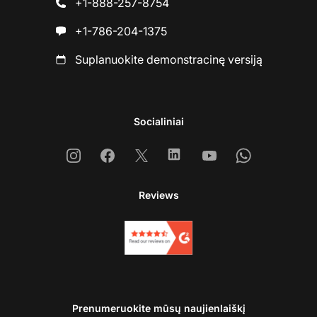
+1-888-257-8754
+1-786-204-1375
Suplanuokite demonstracinę versiją
Socialiniai
Instagram
Facebook
X
Linkedin
Youtube
Whatsapp
Reviews
Prenumeruokite mūsų naujienlaiškį