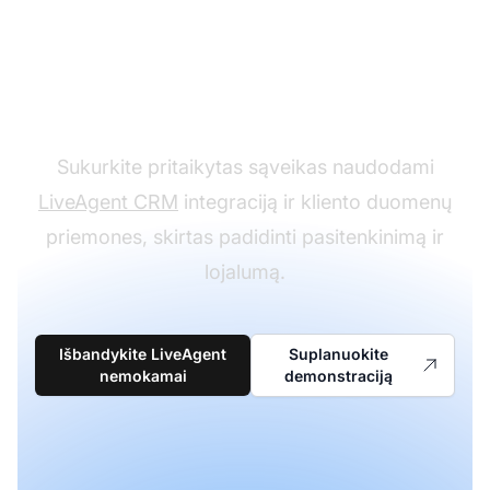
Teikite personalizuotą
kliento patirtį
Sukurkite pritaikytas sąveikas naudodami
LiveAgent CRM
integraciją ir kliento duomenų
priemones, skirtas padidinti pasitenkinimą ir
lojalumą.
Išbandykite LiveAgent
Suplanuokite
nemokamai
demonstraciją