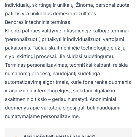
individualų, skirtingą ir unikalų. Žinoma, personalizuota
patirtis yra unikalaus dėmesio rezultatas.
Bendras ir techninis terminas
Kliento patirties valdyme ir kasdienėje kalboje terminai
‘personalizuoti’, pritaikyti ir individualizuoti vartojami
pakaitomis. Tačiau skaitmeninėje technologijoje už jų
slypi skirtingi procesai. Jie skiriasi sudėtingumu.
Terminas personalizavimas, techniškai kalbant, reiškia
numanomą procesą, naudojantį sudėtingą
automatizavimą algoritmais, kurie fone renka duomenis
ir analizuoja internetinį elgesį, siekdami ilgalaikio
skaitmeninio tikslo – geriau numatyti. Anoniminiai
duomenys apie vartotojų elgesį gali būti naudojami
numatymajame personalizavime.
Pasiruošę kelti verslą į naują lygį?