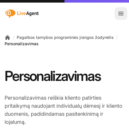
:site.title
Ati
/
/
Pagalbos tarnybos programinės įrangos žodynėlis
Home
Personalizavimas
Personalizavimas
Personalizavimas reiškia kliento patirties
pritaikymą naudojant individualų dėmesį ir kliento
duomenis, padidindamas pasitenkinimą ir
lojalumą.