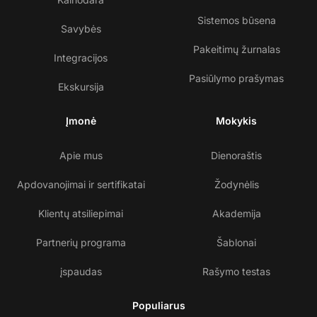
Sistemos būsena
Savybės
Pakeitimų žurnalas
Integracijos
Pasiūlymo prašymas
Ekskursija
Įmonė
Mokykis
Apie mus
Dienoraštis
Apdovanojimai ir sertifikatai
Žodynėlis
Klientų atsiliepimai
Akademija
Partnerių programa
Šablonai
įspaudas
Rašymo testas
Populiarus