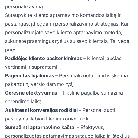
personalizavimą
Sutaupykite kliento aptarnavimo komandos laiką ir
pastangas, įdiegdami personalizavimo strategijas. Kai
personalizuojate savo kliento aptarnavimo metodą,
sukuriate prasmingus ryšius su savo klientais. Tai veda
prie:
Padidėjęs kliento pasitenkinimas
– Klientai jaučiasi
vertinami ir suprantami
Pagerintas lojalumas
– Personalizuota patirtis skatina
pakartotinį verslo darymo ryšį
Geresnė efektyvumas
– Tikslinė pagalba sumažina
sprendimo laiką
Aukštesni konversijos rodikliai
– Personalizuoti
pasiūlymai labiau tikėtini konvertuoti
Sumažinti aptarnavimo kaštai
– Efektyvus,
personalizuotas aptarnavimas sutaupo laiką ir išteklius