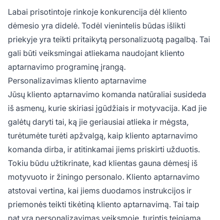
Labai prisotintoje rinkoje konkurencija dėl kliento
dėmesio yra didelė. Todėl vienintelis būdas išlikti
priekyje yra teikti pritaikytą personalizuotą pagalbą. Tai
gali būti veiksmingai atliekama naudojant kliento
aptarnavimo programinę įrangą.
Personalizavimas kliento aptarnavime
Jūsų kliento aptarnavimo komanda natūraliai susideda
iš asmenų, kurie skiriasi įgūdžiais ir motyvacija. Kad jie
galėtų daryti tai, ką jie geriausiai atlieka ir mėgsta,
turėtumėte turėti apžvalgą, kaip kliento aptarnavimo
komanda dirba, ir atitinkamai jiems priskirti užduotis.
Tokiu būdu užtikrinate, kad klientas gauna dėmesį iš
motyvuoto ir žiningo personalo. Kliento aptarnavimo
atstovai vertina, kai jiems duodamos instrukcijos ir
priemonės teikti tikėtiną kliento aptarnavimą. Tai taip
pat yra personalizavimas veiksmoje, turintis teigiamą