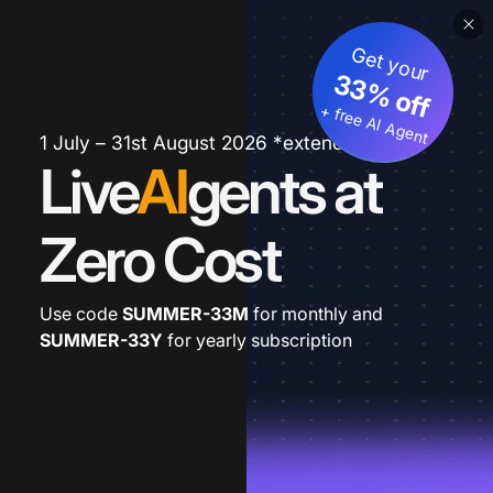
Get your
33% off
+ free AI Agent
1 July – 31st August 2026 *extended
Live
AI
gents at
Zero Cost
Use code
SUMMER-33M
for monthly and
SUMMER-33Y
for yearly subscription