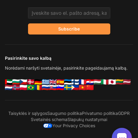
Email address
Subscribe
Pasirinkite savo kalbą
Norėdami naršyti svetainėje, pasirinkite pageidaujamą kalbą.
Taisyklės ir sąlygos
Saugumo politika
Privatumo politika
GDPR
Svetainės schema
Slapukų nustatymai
Your Privacy Choices