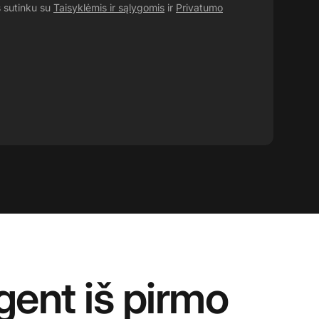
s sutinku su
Taisyklėmis ir sąlygomis
ir
Privatumo
gent iš pirmo