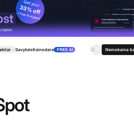
Get your
33% off
+ free AI Agent
ost
cription
ekliai
Savybės
Kainodara
Nemokama ban
FREE AI
Spot