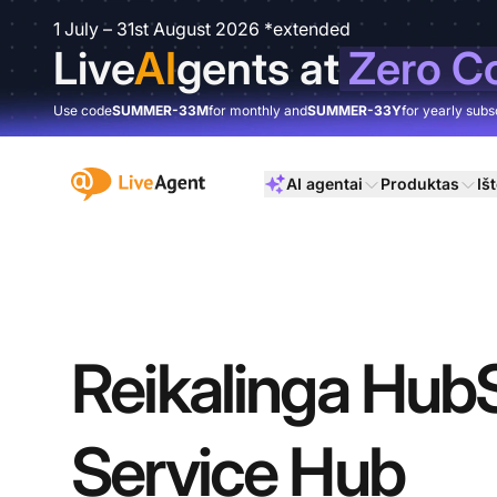
1 July – 31st August 2026 *extended
Live
AI
gents at
Zero C
Use code
SUMMER-33M
for monthly and
SUMMER-33Y
for yearly subs
:site.title
AI agentai
Produktas
Išt
Reikalinga Hub
Service Hub