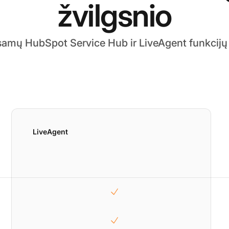
žvilgsnio
šsamų HubSpot Service Hub ir LiveAgent funkcijų
LiveAgent