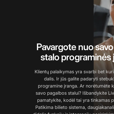
Pavargote nuo savo
stalo programinės
Klientų palaikymas yra svarbi bet ku
dalis. Ir jūs galite padaryti stebu
programine įranga. Ar norėtumėte k
savo pagalbos stalui? Išbandykite Liv
pamatykite, kodėl tai yra tinkamas p
Patikima bilieto sistema, daugiakanal