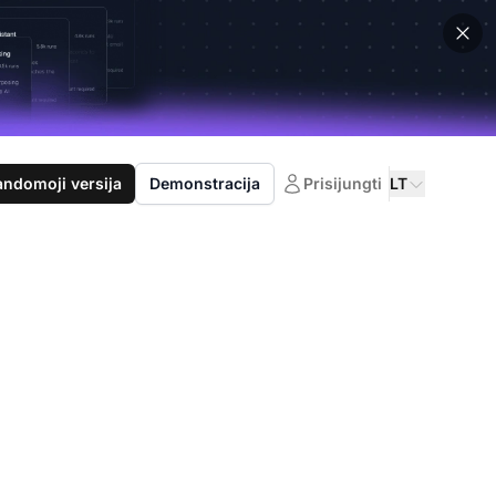
domoji versija
Demonstracija
Prisijungti
LT