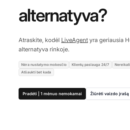
alternatyva?
Atraskite, kodėl
LiveAgent
yra geriausia 
alternatyva rinkoje.
Nėra nustatymo mokesčio
Klientų paslauga 24/7
Nereikali
Atšaukti bet kada
Pradėti | 1 mėnuo nemokamai
Žiūrėti vaizdo įrašą