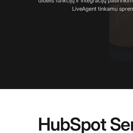
didelis funkcijų ir integracijų pasirinki
LiveAgent tinkamu spre
HubSpot Serv