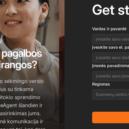
Get s
Vardas ir pavardė
Įveskite savo el. p
 pagalbos
 įrangos?
Įmonės pavadinim
rio sėkmingo verslo
Regionas
klus su tinkama
Duomenų centro 
itokio sprendimo
eAgent šiandien ir
asirinkimas jums.
inė komunikacija ir