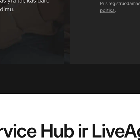
mas yra tai, kas daro
Prisiregistruodama
ndimu.
politika
.
ice Hub ir LiveA