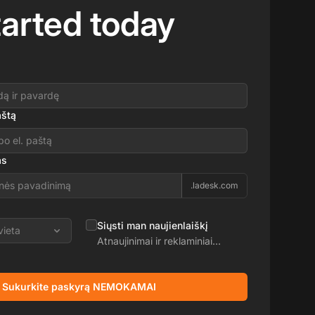
tarted today
aštą
as
.ladesk.com
Siųsti man naujienlaiškį
vieta
Atnaujinimai ir reklaminiai
pasiūlymai
Sukurkite paskyrą NEMOKAMAI