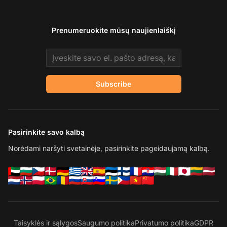
Prenumeruokite mūsų naujienlaiškį
Email address
Subscribe
Pasirinkite savo kalbą
Norėdami naršyti svetainėje, pasirinkite pageidaujamą kalbą.
Taisyklės ir sąlygos
Saugumo politika
Privatumo politika
GDPR