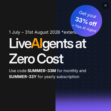
Get your
33% off
+ free AI Agent
1 July – 31st August 2026 *extended
Live
AI
gents at
Zero Cost
Use code
SUMMER-33M
for monthly and
SUMMER-33Y
for yearly subscription