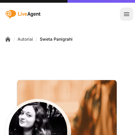
:site.title
Ati
/
/
Autoriai
Sweta Panigrahi
Home