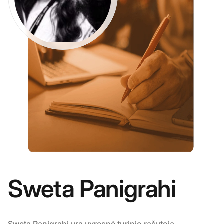
Sweta Panigrahi
Sweta Panigrahi yra vyresnė turinio rašytoja