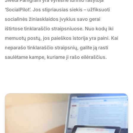
‘SocialPilot’. Jos stipriausias siekis – užfiksuoti
socialinės žiniasklaidos įvykius savo gerai
ištirtose tinklaraščio straipsniuose. Nuo kodų iki
memuotų postų, jos paieškos istorija yra paini. Kai
neparašo tinklaraščio straipsnių, galite ją rasti
saulėtame kampe, kuriame ji rašo eilėraščius.
6 būdai, kaip įtraukti klientus socialinės žiniasklaidos pla