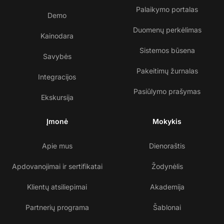
Palaikymo portalas
Demo
Duomenų perkėlimas
Kainodara
Sistemos būsena
Savybės
Pakeitimų žurnalas
Integracijos
Pasiūlymo prašymas
Ekskursija
Įmonė
Mokykis
Apie mus
Dienoraštis
Apdovanojimai ir sertifikatai
Žodynėlis
Klientų atsiliepimai
Akademija
Partnerių programa
Šablonai